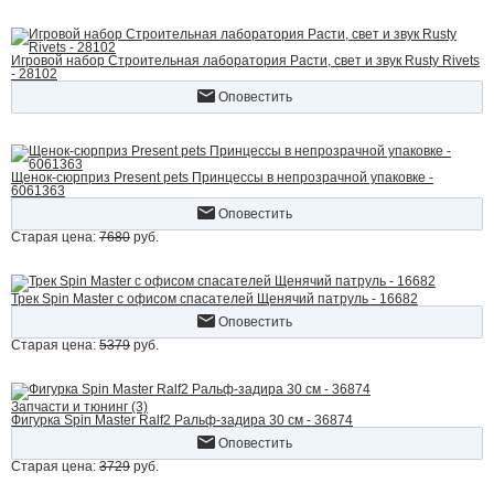
Игровой набор Строительная лаборатория Расти, свет и звук Rusty Rivets
- 28102
Оповестить
Щенок-сюрприз Present pets Принцессы в непрозрачной упаковке -
6061363
Оповестить
Старая цена:
7680
руб.
Трек Spin Master с офисом спасателей Щенячий патруль - 16682
Оповестить
Старая цена:
5379
руб.
Запчасти и тюнинг (3)
Фигурка Spin Master Ralf2 Ральф-задира 30 см - 36874
Оповестить
Старая цена:
3729
руб.