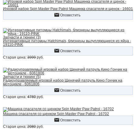
Игровой набор Spin Master Paw Patrol Машинка спасателя и щенок - 16601
Оповестить
Запчасти и тюнинг (3)
Интерактивные питомцы Hatchimals, близнецы вылупляющиеся из яйца -
19110-PINK
Оповестить
Старая цена:
3999
руб.
Запчасти и тюнинг (5)
Радиоуправляемый игровой набор Щенячий патруль Кино Гончик на
мотоцикле - 6061806
Оповестить
Старая цена:
4780
руб.
Машина спасателя со щенком Spin Master Paw Patrol - 16702
Оповестить
Старая цена:
2080
руб.