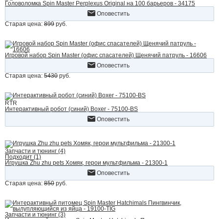
Головоломка Spin Master Perplexus Original на 100 барьеров - 34175
Оповестить
Старая цена:
899
руб.
Игровой набор Spin Master (офис спасателей) Щенячий патруль - 16606
Оповестить
Старая цена:
5430
руб.
RTR
Интерактивный робот (синий) Boxer - 75100-BS
Оповестить
Запчасти и тюнинг (4)
Подходит (1)
Игрушка Zhu zhu pets Хомяк, герои мультфильма - 21300-1
Оповестить
Старая цена:
850
руб.
Запчасти и тюнинг (3)