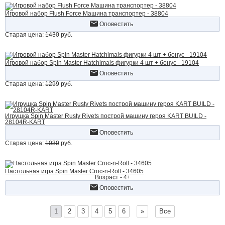
Игровой набор Flush Force Машина транспортер - 38804
Оповестить
Старая цена:
1430
руб.
Игровой набор Spin Master Hatchimals фигурки 4 шт + бонус - 19104
Оповестить
Старая цена:
1299
руб.
Игрушка Spin Master Rusty Rivets построй машину героя KART BUILD -
28104R-KART
Оповестить
Старая цена:
1030
руб.
Настольная игра Spin Master Croc-n-Roll - 34605
Возраст - 4+
Оповестить
1
2
3
4
5
6
»
Все