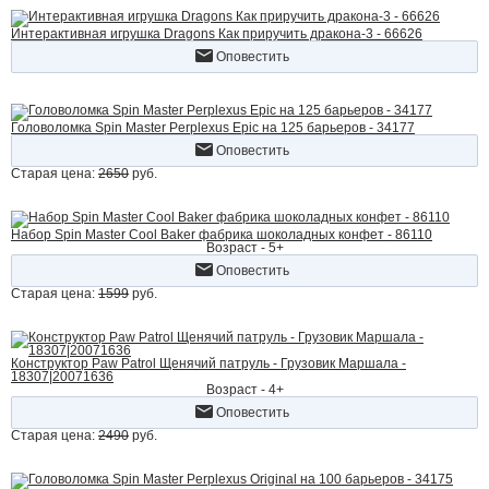
Интерактивная игрушка Dragons Как приручить дракона-3 - 66626
Оповестить
Головоломка Spin Master Perplexus Epic на 125 барьеров - 34177
Оповестить
Старая цена:
2650
руб.
Набор Spin Master Cool Baker фабрика шоколадных конфет - 86110
Возраст - 5+
Оповестить
Старая цена:
1599
руб.
Конструктор Paw Patrol Щенячий патруль - Грузовик Маршала -
18307|20071636
Возраст - 4+
Оповестить
Старая цена:
2490
руб.