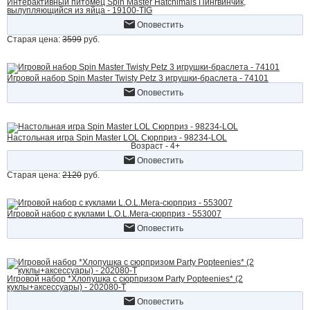
Интерактивный питомец Spin Master Hatchimals Пингвинчик,
вылупляющийся из яйца - 19100-TIG
Оповестить
Старая цена:
3599
руб.
Игровой набор Spin Master Twisty Petz 3 игрушки-браслета - 74101
Оповестить
Настольная игра Spin Master LOL Сюрприз - 98234-LOL
Возраст - 4+
Оповестить
Старая цена:
2120
руб.
Игровой набор с куклами L.O.L.Мега-сюрприз - 553007
Оповестить
Игровой набор *Хлопушка с сюрпризом Party Popteenies* (2
куклы+аксессуары) - 202080-Т
Оповестить