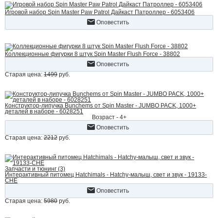
Игровой набор Spin Master Paw Patrol Дайкаст Патроллер - 6053406
Оповестить
Коллекционные фигурки 8 штук Spin Master Flush Force - 38802
Оповестить
Старая цена:
1499
руб.
Конструктор-липучка Bunchems от Spin Master - JUMBO PACK, 1000+
деталей в наборе - 6028251
Возраст - 4+
Оповестить
Старая цена:
2212
руб.
Запчасти и тюнинг (3)
Интерактивный питомец Hatchimals - Hatchy-малыш, свет и звук - 19133-
CHE
Оповестить
Старая цена:
5980
руб.