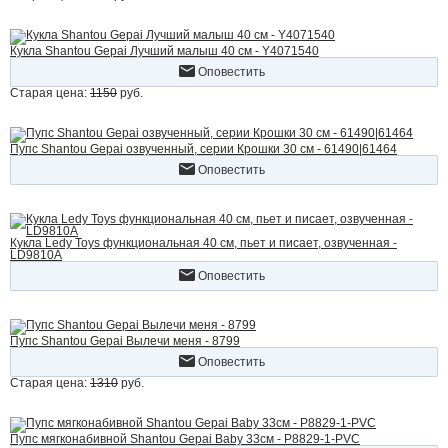
Кукла Shantou Gepai Лучший малыш 40 см - Y4071540
Оповестить
Старая цена:
1150
руб.
Пупс Shantou Gepai озвученный, серии Крошки 30 см - 61490|61464
Оповестить
Кукла Ledy Toys функциональная 40 см, пьет и писает, озвученная -
LD9810A
Оповестить
Пупс Shantou Gepai Вылечи меня - 8799
Оповестить
Старая цена:
1310
руб.
Пупс мягконабивной Shantou Gepai Baby 33см - P8829-1-PVC