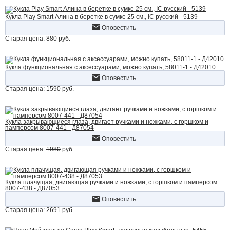
Кукла Play Smart Алина в беретке в сумке 25 см., IC русский - 5139
Оповестить
Старая цена:
880
руб.
Кукла функциональная с аксессуарами, можно купать, 58011-1 - Д42010
Оповестить
Старая цена:
1590
руб.
Кукла закрывающиеся глаза, двигает ручками и ножками, с горшком и
памперсом 8007-441 - Д87054
Оповестить
Старая цена:
1980
руб.
Кукла плачущая, двигающая ручками и ножками, с горшком и памперсом
8007-438 - Д87053
Оповестить
Старая цена:
2691
руб.