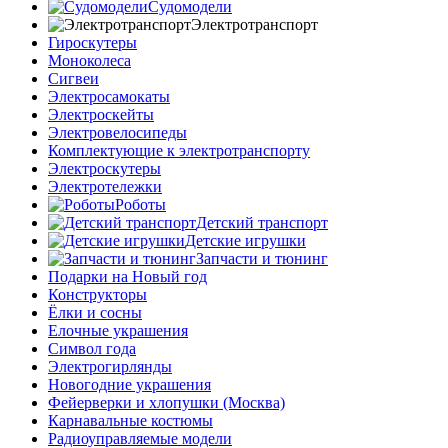
Судомодели
Электротранспорт
Гироскутеры
Моноколеса
Сигвеи
Электросамокаты
Электроскейты
Электровелосипеды
Комплектующие к электротранспорту
Электроскутеры
Электротележки
Роботы
Детский транспорт
Детские игрушки
Запчасти и тюнинг
Подарки на Новый год
Конструкторы
Ёлки и сосны
Елочные украшения
Символ года
Электрогирлянды
Новогодние украшения
Фейерверки и хлопушки (Москва)
Карнавальные костюмы
Радиоуправляемые модели