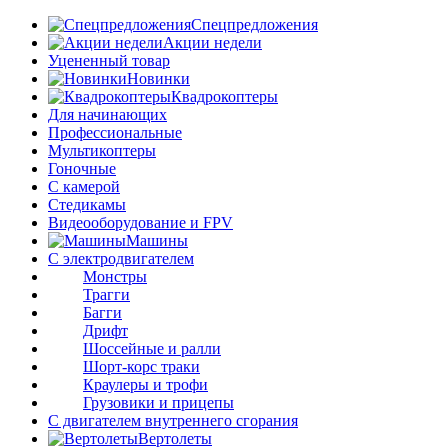
Спецпредложения
Акции недели
Уцененный товар
Новинки
Квадрокоптеры
Для начинающих
Профессиональные
Мультикоптеры
Гоночные
C камерой
Стедикамы
Видеооборудование и FPV
Машины
С электродвигателем
Монстры
Трагги
Багги
Дрифт
Шоссейные и ралли
Шорт-корс траки
Краулеры и трофи
Грузовики и прицепы
С двигателем внутреннего сгорания
Вертолеты