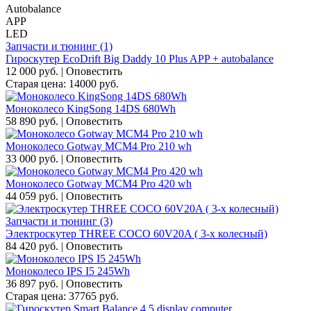
Autobalance
APP
LED
Запчасти и тюнинг (1)
Гироскутер EcoDrift Big Daddy 10 Plus APP + autobalance
12 000 руб.
|
Оповестить
Старая цена:
14000
руб.
Моноколесо KingSong 14DS 680Wh
58 890 руб.
|
Оповестить
Моноколесо Gotway MCM4 Pro 210 wh
33 000 руб.
|
Оповестить
Моноколесо Gotway MCM4 Pro 420 wh
44 059 руб.
|
Оповестить
Запчасти и тюнинг (3)
Электроскутер THREE COCO 60V20A ( 3-х колесный)
84 420 руб.
|
Оповестить
Моноколесо IPS I5 245Wh
36 897 руб.
|
Оповестить
Старая цена:
37765
руб.