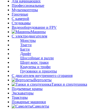
Для начинающих
Профессиональные
Мультикоптеры
Гоночные
C камерой
Стедикамы
Видеооборудование и FPV
Машины
С электродвигателем
Монстры
Трагги
Багги
Дрифт
Шоссейные и ралли
Шорт-корс траки
Краулеры и трофи
Грузовики и прицепы
С двигателем внутреннего сгорания
Вертолеты
Танки и спецтехника
Подъемные краны
Экскаваторы
Тракторы
Пожарные машинки
Самолеты