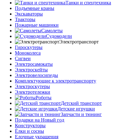
Танки и спецтехника
Подъемные краны
Экскаваторы
Тракторы
Пожарные машинки
Самолеты
Судомодели
Электротранспорт
Гироскутеры
Моноколеса
Сигвеи
Электросамокаты
Электроскейты
Электровелосипеды
Комплектующие к электротранспорту
Электроскутеры
Электротележки
Роботы
Детский транспорт
Детские игрушки
Запчасти и тюнинг
Подарки на Новый год
Конструкторы
Ёлки и сосны
Елочные украшения