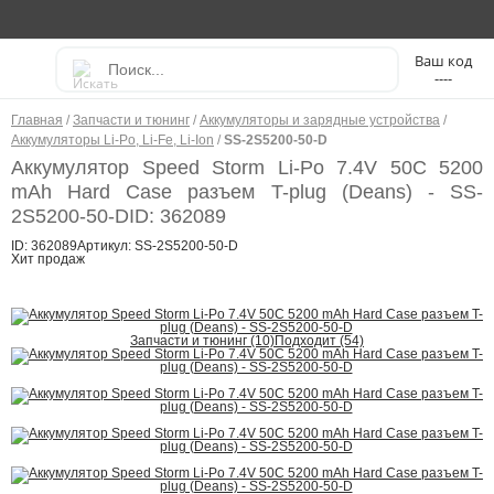
----
Главная
/
Запчасти и тюнинг
/
Аккумуляторы и зарядные устройства
/
Аккумуляторы Li-Po, Li-Fe, Li-Ion
/
SS-2S5200-50-D
Аккумулятор Speed Storm Li-Po 7.4V 50C 5200
mAh Hard Case разъем T-plug (Deans) - SS-
2S5200-50-D
ID: 362089
ID: 362089
Артикул: SS-2S5200-50-D
Хит продаж
Запчасти и тюнинг (10)
Подходит (54)