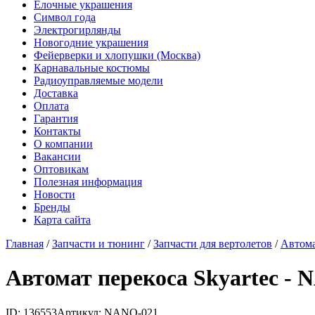
Елочные украшения
Символ года
Электрогирлянды
Новогодние украшения
Фейерверки и хлопушки (Москва)
Карнавальные костюмы
Радиоуправляемые модели
Доставка
Оплата
Гарантия
Контакты
О компании
Вакансии
Оптовикам
Полезная информация
Новости
Бренды
Карта сайта
Главная
/
Запчасти и тюнинг
/
Запчасти для вертолетов
/
Автома
Автомат перекоса Skyartec -
ID: 136553
Артикул: NANO-021