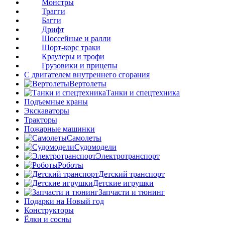
Монстры
Трагги
Багги
Дрифт
Шоссейные и ралли
Шорт-корс траки
Краулеры и трофи
Грузовики и прицепы
С двигателем внутреннего сгорания
Вертолеты
Танки и спецтехника
Подъемные краны
Экскаваторы
Тракторы
Пожарные машинки
Самолеты
Судомодели
Электротранспорт
Роботы
Детский транспорт
Детские игрушки
Запчасти и тюнинг
Подарки на Новый год
Конструкторы
Ёлки и сосны