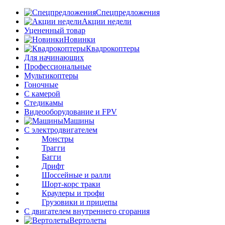
Спецпредложения
Акции недели
Уцененный товар
Новинки
Квадрокоптеры
Для начинающих
Профессиональные
Мультикоптеры
Гоночные
C камерой
Стедикамы
Видеооборудование и FPV
Машины
С электродвигателем
Монстры
Трагги
Багги
Дрифт
Шоссейные и ралли
Шорт-корс траки
Краулеры и трофи
Грузовики и прицепы
С двигателем внутреннего сгорания
Вертолеты