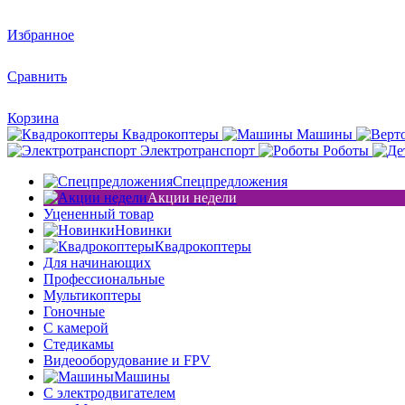
Избранное
Сравнить
Корзина
Квадрокоптеры
Машины
Электротранспорт
Роботы
Спецпредложения
Акции недели
Уцененный товар
Новинки
Квадрокоптеры
Для начинающих
Профессиональные
Мультикоптеры
Гоночные
C камерой
Стедикамы
Видеооборудование и FPV
Машины
С электродвигателем