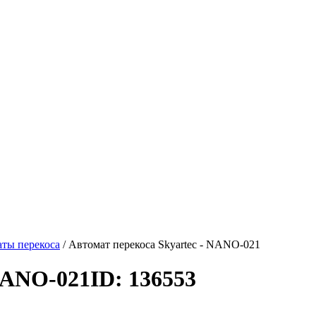
ты перекоса
/
Автомат перекоса Skyartec - NANO-021
 NANO-021
ID: 136553