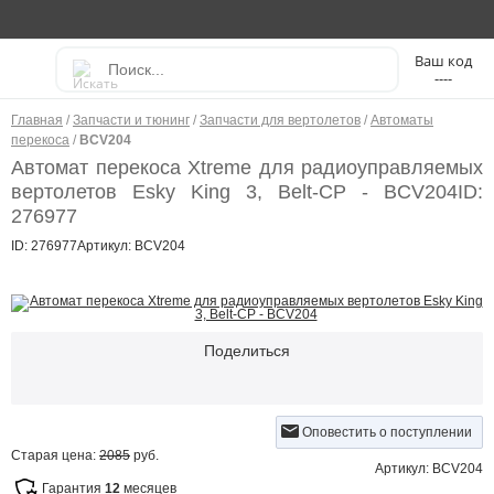
----
Главная
/
Запчасти и тюнинг
/
Запчасти для вертолетов
/
Автоматы
перекоса
/
BCV204
Автомат перекоса Xtreme для радиоуправляемых
вертолетов Esky King 3, Belt-CP - BCV204
ID:
276977
ID: 276977
Артикул: BCV204
Поделиться
Оповестить о поступлении
Старая цена:
2085
руб.
Артикул: BCV204
Гарантия
12
месяцев