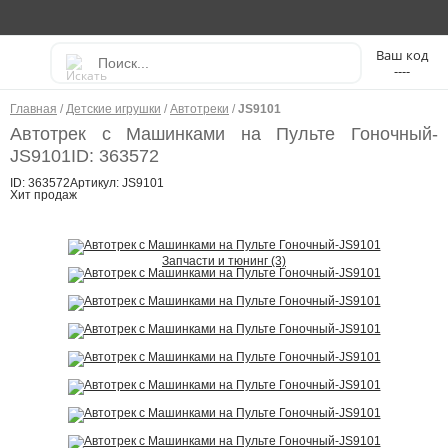
----
Главная
/
Детские игрушки
/
Автотреки
/
JS9101
Автотрек с Машинками на Пульте Гоночный-
JS9101
ID: 363572
ID: 363572
Артикул: JS9101
Хит продаж
Запчасти и тюнинг (3)