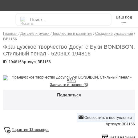
----
Главная
/
Детские игрушки
/
Творчество и развитие
/
Создание украшений
/
ВВ1156
Французское творчество Досуг с Буки BONDIBON,
Стильный пенал - 5203
ID: 194816
ID: 194816
Артикул: ВВ1156
Запчасти и тюнинг (3)
Поделиться
Оповестить о поступлении
Артикул: ВВ1156
Гарантия
12
месяцев
Нет в наличии