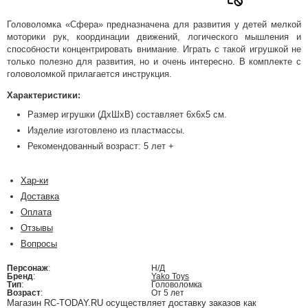
Головоломка «Сфера» предназначена для развития у детей мелкой
моторики рук, координации движений, логического мышления и
способности концентрировать внимание. Играть с такой игрушкой не
только полезно для развития, но и очень интересно. В комплекте с
головоломкой прилагается инструкция.
Характеристики:
Размер игрушки (ДхШхВ) составляет 6х6х5 см.
Изделие изготовлено из пластмассы.
Рекомендованный возраст: 5 лет +
Хар-ки
Доставка
Оплата
Отзывы
Вопросы
Персонаж
:
Н/Д
Бренд
:
Yako Toys
Тип
:
Головоломка
Возраст
:
От 5 лет
Магазин RC-TODAY.RU осуществляет доставку заказов как