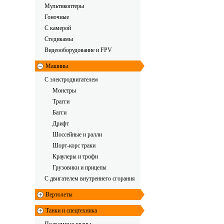
Мультикоптеры
Гоночные
C камерой
Стедикамы
Видеооборудование и FPV
Машины
С электродвигателем
Монстры
Трагги
Багги
Дрифт
Шоссейные и ралли
Шорт-корс траки
Краулеры и трофи
Грузовики и прицепы
С двигателем внутреннего сгорания
Вертолеты
Танки и спецтехника