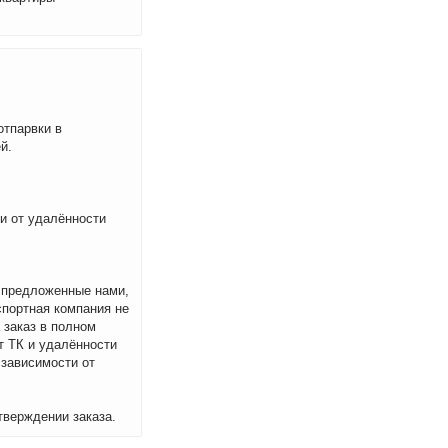
отпарвки в
й.
ти от удалённости
м предложенные нами,
спортная компания не
 заказ в полном
т ТК и удалённости
 зависимости от
тверждении заказа.