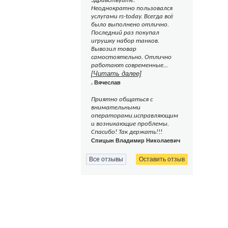
Здравствуйте!
Неоднократно пользовался
услугами rs-today. Всегда всё
было выполнено отлично.
Последний раз покупал
игрушку набор танков.
Вывозил товар
самостоятельно. Отлично
работают современные...
[Читать далее]
. Вячеслав
Приятно общаться с
внимательными
операторами.исправляющим
и возникающие проблемы.
Спасибо! Так держать!!!
Спицын Владимир Николаевич
Все отзывы
Оставить отзыв