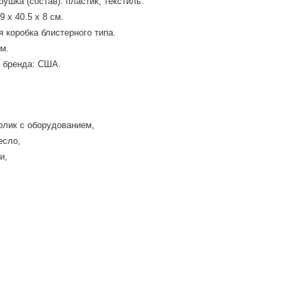
рушка (состав): пластик, текстиль.
 x 40.5 x 8 см.
я коробка блистерного типа.
м.
 бренда: США.
олик с оборудованием,
есло,
и,