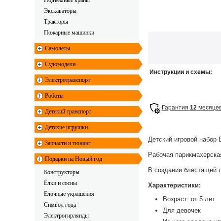
Подъемные краны
Экскаваторы
Тракторы
Пожарные машинки
Самолеты
Судомодели
Инструкции и схемы:
Электротранспорт
Роботы
Гарантия
12
месяце
Детский транспорт
Детские игрушки
Детский игровой набор 
Запчасти и тюнинг
Рабочая парикмахерска
Подарки на Новый год
В создании блестящей п
Конструкторы
Ёлки и сосны
Характеристики:
Елочные украшения
Возраст: от 5 лет
Символ года
Для девочек
Электрогирлянды