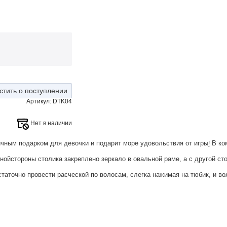
стить о поступлении
Артикул: DTK04
Нет в наличии
личным подарком для девочки и подарит море удовольствия от игры
В ком
!
нойстороны столика закреплено зеркало в овальной раме, а с другой 
таточно провести расческой по волосам, слегка нажимая на тюбик, и в