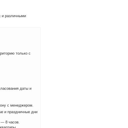
к и различными
рриторию только с
ласования даты и
фону с менеджером.
ые и праздничные дни
 — 8 часов.
 квартиры