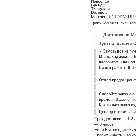
Персонаж
:
Бренд
:
Тип куклы
:
Возраст
:
Магазин RC-TODAY.RU ос
транспортными компани
Доставка по М
- Пункты выдачи 
- Самовывоз из пу
Мы находимся:
г.
паспортом и пешком
Время работы ПВЗ с
Отдел продаж работ
Сделайте заказ лю
времени Вашего пр
Как только заказ б
Цена доставки зави
Срок доставки — 1-2 
— 8 часов.
Если Вы находитесь з
Просим учесть, что к