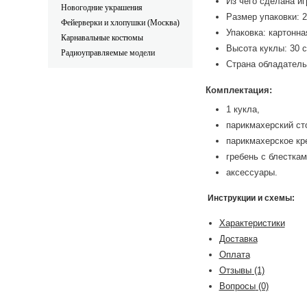
Из чего сделана иг
Новогодние украшения
Размер упаковки: 29
Фейерверки и хлопушки (Москва)
Упаковка: картонна
Карнавальные костюмы
Высота куклы: 30 с
Радиоуправляемые модели
Страна обладатель
Комплектация:
1 кукла,
парикмахерский ст
парикмахерское кр
гребень с блесткам
аксессуары.
Инструкции и схемы:
Характеристики
Доставка
Оплата
Отзывы
(1)
Вопросы
(0)