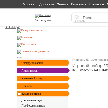
Доставка
Оплата
Гарантия
Контакты
Москва
----
▲ Вверх
Главная
/
Детские игрушк
Спецпредложения
Игровой набор *Б
ID: 210532
Артикул: DTK0
Акции недели
Уцененный товар
Новинки
Квадрокоптеры
Для начинающих
Профессиональные