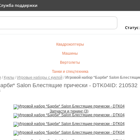
Служба поддержки
Статус
Квадрокоптеры
Машины
Вертолеты
Танки и спецтехника
и
/
Куклы
/
Игровые наборы с куклой
/
Игровой набор *Барби* Salon Блестящи
Самолеты
арби* Salon Блестящие прически - DTK04
ID: 210532
Судомодели
4
Электротранспорт
Роботы
Запчасти и тюнинг (3)
Детский транспорт
Детские игрушки
Конструкторы