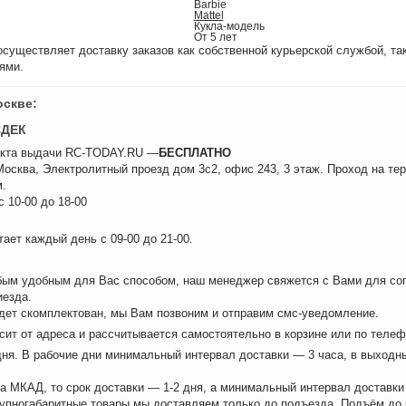
Barbie
Mattel
Кукла-модель
От 5 лет
уществляет доставку заказов как собственной курьерской службой, та
ями.
оскве:
СДЕК
нкта выдачи RC-TODAY.RU —
БЕСПЛАТНО
 Москва, Электролитный проезд дом 3с2, офис 243, 3 этаж. Проход на те
.
 10-00 до 18-00
ает каждый день с 09-00 до 21-00.
бым удобным для Вас способом, наш менеджер свяжется с Вами для сог
иезда.
удет скомплектован, мы Вам позвоним и отправим смс-уведомление.
сит от адреса и рассчитывается самостоятельно в корзине или по теле
дня. В рабочие дни минимальный интервал доставки — 3 часа, в выходн
а МКАД, то срок доставки — 1-2 дня, а минимальный интервал доставки
рупногабаритные товары мы доставляем только до подъезда. Подъём до