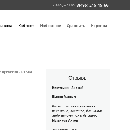
8(495) 215-19-66
с 9:00 до 21:00
 заказа
Кабинет
Избранное
Сравнить
Корзина
е прически - DTK04
Отзывы
Никульшин Андрей
Шаров Максим
Всё великолепно,понятно
изложено, вежливо, без каких
либо непоняток и быстро.
Музанков Антон