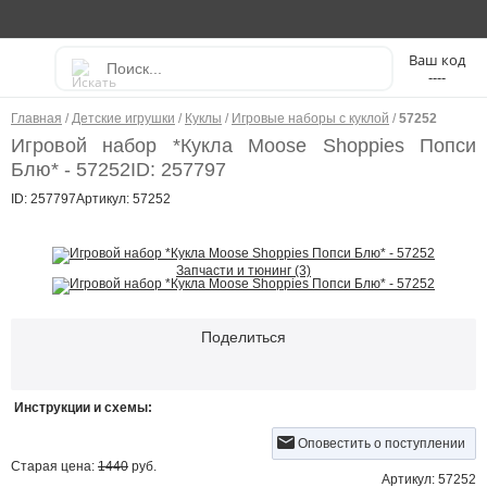
----
Главная
/
Детские игрушки
/
Куклы
/
Игровые наборы с куклой
/
57252
Игровой набор *Кукла Moose Shoppies Попси
Блю* - 57252
ID: 257797
ID: 257797
Артикул: 57252
Запчасти и тюнинг (3)
Поделиться
Инструкции и схемы:
Оповестить о поступлении
Старая цена:
1440
руб.
Артикул: 57252