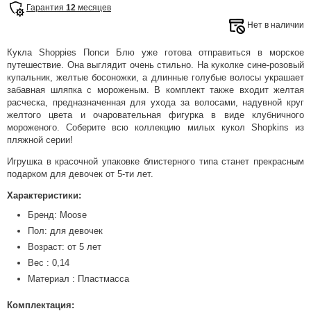
Гарантия
12
месяцев
Нет в наличии
Кукла Shoppies Попси Блю уже готова отправиться в морское
путешествие. Она выглядит очень стильно. На куколке сине-розовый
купальник, желтые босоножки, а длинные голубые волосы украшает
забавная шляпка с мороженым. В комплект также входит желтая
расческа, предназначенная для ухода за волосами, надувной круг
желтого цвета и очаровательная фигурка в виде клубничного
мороженого. Соберите всю коллекцию милых кукол Shopkins из
пляжной серии!
Игрушка в красочной упаковке блистерного типа станет прекрасным
подарком для девочек от 5-ти лет.
Характеристики:
Бренд: Moose
Пол: для девочек
Возраст: от 5 лет
Вес : 0,14
Материал : Пластмасса
Комплектация: