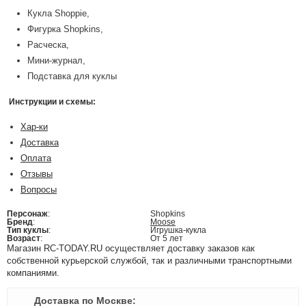
Кукла Shoppie,
Фигурка Shopkins,
Расческа,
Мини-журнал,
Подставка для куклы
Инструкции и схемы:
Хар-ки
Доставка
Оплата
Отзывы
Вопросы
Персонаж
:
Shopkins
Бренд
:
Moose
Тип куклы
:
Игрушка-кукла
Возраст
:
От 5 лет
Магазин RC-TODAY.RU осуществляет доставку заказов как
собственной курьерской службой, так и различными транспортными
компаниями.
Доставка по Москве: