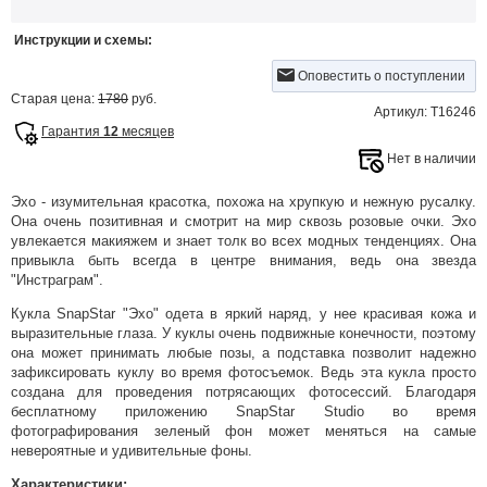
Инструкции и схемы:
Оповестить о поступлении
Старая цена:
1780
руб.
Артикул: Т16246
Гарантия
12
месяцев
Нет в наличии
Эхо - изумительная красотка, похожа на хрупкую и нежную русалку.
Она очень позитивная и смотрит на мир сквозь розовые очки. Эхо
увлекается макияжем и знает толк во всех модных тенденциях. Она
привыкла быть всегда в центре внимания, ведь она звезда
"Инстраграм".
Кукла SnapStar "Эхо" одета в яркий наряд, у нее красивая кожа и
выразительные глаза. У куклы очень подвижные конечности, поэтому
она может принимать любые позы, а подставка позволит надежно
зафиксировать куклу во время фотосъемок. Ведь эта кукла просто
создана для проведения потрясающих фотосессий. Благодаря
бесплатному приложению SnapStar Studio во время
фотографирования зеленый фон может меняться на самые
невероятные и удивительные фоны.
Характеристики: