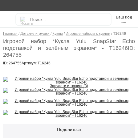
----
Главная
/
Детские игрушки
/
Куклы
/
Игровые наборы с куклой
/
Т16246
Игровой набор *Кукла Yulu SnapStar Echo
подставкой и зелёным экраном* - Т16246
ID:
264755
ID: 264755
Артикул: Т16246
Запчасти и тюнинг (3)
Поделиться