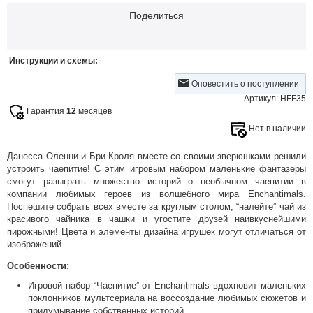
Поделиться
Инструкции и схемы:
Оповестить о поступлении
Артикул: HFF35
Гарантия
12
месяцев
Нет в наличии
Данесса Оленни и Бри Кроля вместе со своими зверюшками решили
устроить чаепитие! С этим игровым набором маленькие фантазеры
смогут разыграть множество историй о необычном чаепитии в
компании любимых героев из волшебного мира Enchantimals.
Поспешите собрать всех вместе за круглым столом, “налейте” чай из
красивого чайника в чашки и угостите друзей наивкуснейшими
пирожными! Цвета и элементы дизайна игрушек могут отличаться от
изображений.
Особенности:
Игровой набор “Чаепитие” от Enchantimals вдохновит маленьких
поклонников мультсериала на воссоздание любимых сюжетов и
придумывание собственных историй