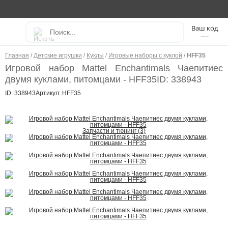
----
Главная
/
Детские игрушки
/
Куклы
/
Игровые наборы с куклой
/
HFF35
Игровой набор Mattel Enchantimals Чаепитиес
двумя куклами, питомцами - HFF35
ID: 338943
ID: 338943
Артикул: HFF35
Запчасти и тюнинг (3)