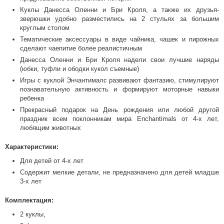
Куклы Данесса Оленни и Бри Кроля, а также их друзья-
зверюшки удобно разместились на 2 стульях за большим
круглым столом
Тематические аксессуары в виде чайника, чашек и пирожных
сделают чаепитие более реалистичным
Данесса Оленни и Бри Кроля надели свои лучшие наряды
(юбки, туфли и ободки кукол съемные)
Игры с куклой Энчантималс развивают фантазию, стимулируют
познавательную активность и формируют моторные навыки
ребенка
Прекрасный подарок на День рождения или любой другой
праздник всем поклонникам мира Enchantimals от 4-х лет,
любящим животных
Характеристики:
Для детей от 4-х лет
Содержит мелкие детали, не предназначено для детей младше
3-х лет
Комплектация:
2 куклы,