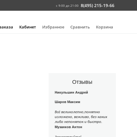
8(495) 215-19-66
с 9:00 до 21:00
 заказа
Кабинет
Избранное
Сравнить
Корзина
Отзывы
Никульшин Андрей
Шаров Максим
Всё великолепно,понятно
изложено, вежливо, без каких
либо непоняток и быстро.
Музанков Антон