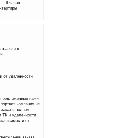
 — 8 часов.
 квартиры
отпарвки в
й.
ти от удалённости
м предложенные нами,
спортная компания не
 заказ в полном
т ТК и удалённости
 зависимости от
тверждении заказа.