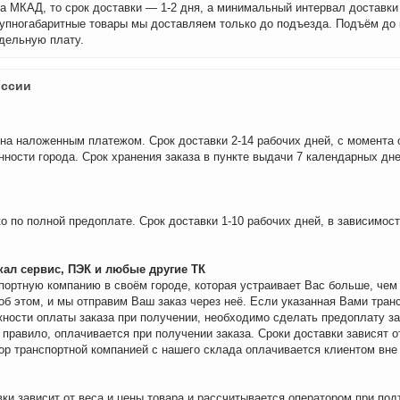
а МКАД, то срок доставки — 1-2 дня, а минимальный интервал доставки
рупногабаритные товары мы доставляем только до подъезда. Подъём до
дельную плату.
оссии
на наложенным платежом. Срок доставки 2-14 рабочих дней, с момента 
нности города. Срок хранения заказа в пункте выдачи 7 календарных дне
о по полной предоплате. Срок доставки 1-10 рабочих дней, в зависимос
ал сервис, ПЭК и любые другие ТК
портную компанию в своём городе, которая устраивает Вас больше, че
об этом, и мы отправим Ваш заказ через неё. Если указанная Вами тран
ности оплаты заказа при получении, необходимо сделать предоплату за
 правило, оплачивается при получении заказа. Сроки доставки зависят о
бор транспортной компанией с нашего склада оплачивается клиентом вне
ки зависит от веса и цены товара и рассчитывается оператором при под