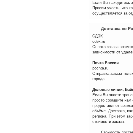
Если Вы находитесь з
Просим учесть, что к
осуществляется за от
Доставка по Р
СДЭК
cdek.ru
Оплата заказа возмож
зависимости от удалё
Почта России
pochta.ru
Отправка заказа тольк
города.
Деловые линии, Байк
Если Вы знаете транс
просто сообщите нам 
предоставляет возмож
объёме. Доставка, как
региона. При этом за
стоимости заказа.
Стоимость достав