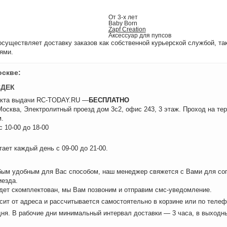
От 3-х лет
Baby Born
Zapf Creation
Аксессуар для пупсов
уществляет доставку заказов как собственной курьерской службой, та
ями.
оскве:
СДЕК
нкта выдачи RC-TODAY.RU —
БЕСПЛАТНО
 Москва, Электролитный проезд дом 3с2, офис 243, 3 этаж. Проход на те
.
 10-00 до 18-00
ает каждый день с 09-00 до 21-00.
бым удобным для Вас способом, наш менеджер свяжется с Вами для сог
иезда.
удет скомплектован, мы Вам позвоним и отправим смс-уведомление.
сит от адреса и рассчитывается самостоятельно в корзине или по теле
дня. В рабочие дни минимальный интервал доставки — 3 часа, в выходн