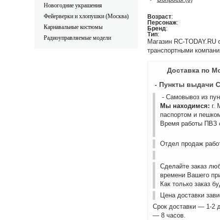
Новогодние украшения
Фейерверки и хлопушки (Москва)
Возраст
:
Персонаж
:
Карнавальные костюмы
Бренд
:
Тип
:
Радиоуправляемые модели
Магазин RC-TODAY.RU ос
транспортными компани
Доставка по М
- Пункты выдачи 
- Самовывоз из пу
Мы находимся:
г.
паспортом и пешком
Время работы ПВЗ с
Отдел продаж работ
Сделайте заказ лю
времени Вашего пр
Как только заказ б
Цена доставки зави
Срок доставки — 1-2 
— 8 часов.