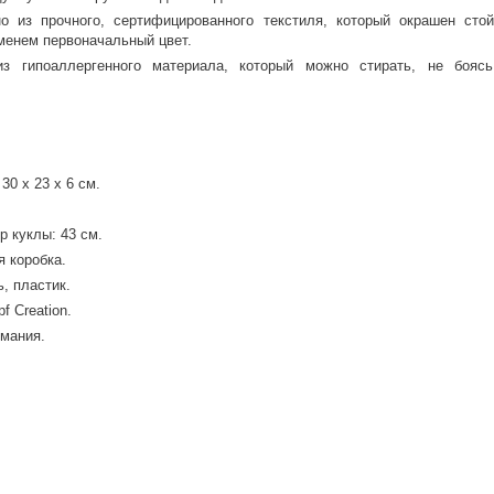
о из прочного, сертифицированного текстиля, который окрашен стой
енем первоначальный цвет.
з гипоаллергенного материала, который можно стирать, не бояс
30 х 23 х 6 см.
 куклы: 43 см.
я коробка.
, пластик.
f Creation.
рмания.