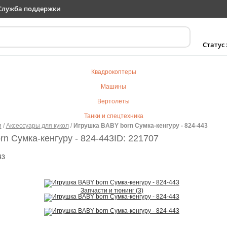
Служба поддержки
Статус
Квадрокоптеры
Машины
Вертолеты
Танки и спецтехника
и
/
Аксессуары для кукол
/
Игрушка BABY born Cумка-кенгуру - 824-443
Самолеты
n Cумка-кенгуру - 824-443
ID: 221707
Судомодели
43
Электротранспорт
Роботы
Детский транспорт
Запчасти и тюнинг (3)
Детские игрушки
Конструкторы