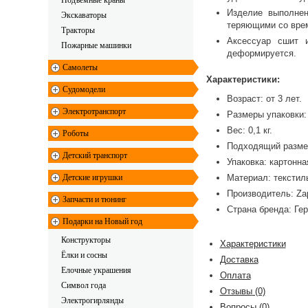
Подъемные краны
Изделие выполнен
Экскаваторы
теряющими со врем
Тракторы
Аксессуар сшит и
Пожарные машинки
деформируется.
Самолеты
Характеристики:
Судомодели
Возраст: от 3 лет.
Электротранспорт
Размеры упаковки: 
Вес: 0,1 кг.
Роботы
Подходящий размер
Детский транспорт
Упаковка: картонна
Детские игрушки
Материал: текстиль
Производитель: Zap
Запчасти и тюнинг
Страна бренда: Ге
Подарки на Новый год
Конструкторы
Характеристики
Ёлки и сосны
Доставка
Елочные украшения
Оплата
Символ года
Отзывы
(0)
Электрогирлянды
Вопросы
(0)