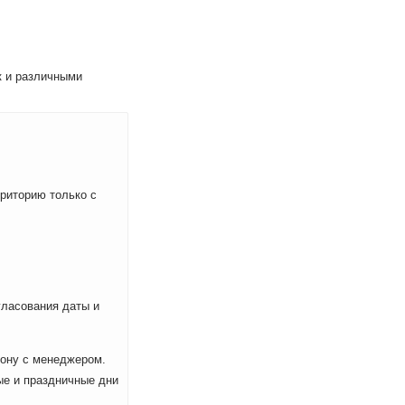
к и различными
рриторию только с
ласования даты и
фону с менеджером.
ые и праздничные дни