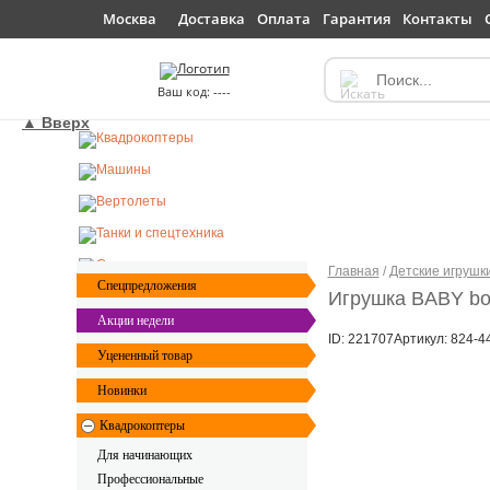
Доставка
Оплата
Гарантия
Контакты
Москва
----
▲ Вверх
Главная
/
Детские игрушк
Спецпредложения
Игрушка BABY bor
Акции недели
ID: 221707
Артикул: 824-4
Уцененный товар
Новинки
Квадрокоптеры
Для начинающих
Профессиональные