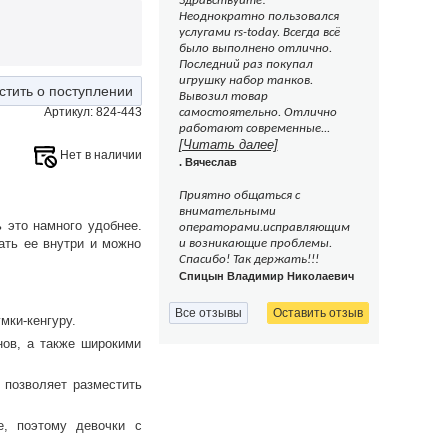
Здравствуйте!
Неоднократно пользовался
услугами rs-today. Всегда всё
было выполнено отлично.
Последний раз покупал
игрушку набор танков.
стить о поступлении
Вывозил товар
Артикул: 824-443
самостоятельно. Отлично
работают современные...
[Читать далее]
Нет в наличии
. Вячеслав
Приятно общаться с
внимательными
 это намного удобнее.
операторами.исправляющим
ать ее внутри и можно
и возникающие проблемы.
Спасибо! Так держать!!!
Спицын Владимир Николаевич
Все отзывы
Оставить отзыв
мки-кенгуру.
нов, а также широкими
 позволяет разместить
е, поэтому девочки с