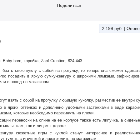
Поделиться
2 199 руб.
|
Опове
в
 Baby born, коробка, Zapf Creation, 824-443.
 брать свою куклу с собой на прогулку, то теперь она сможет сделать
гко посадить в яркую сумку-кенгуру с широкими лямками, зафиксиров
или в поход по магазинам.
гут взять с собой на прогулку любимую куколку, разместив ее внутри су
о в ярких оттенках и дополнено удобными застежками в виде караби
ками, которые необходимо перекинуть на плечи.
ации переноски на спине на ее корпусе также есть липучка, а сиденье
к малышкам, так и лицом к дороге.
кенгуру сюжетные игры с куклой станут интереснее и реалистичне
ут гулять с игрушкой и даже ходить по магазинам.