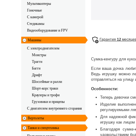
Мультикоптеры
Гоночные
C камерой
Стедикамы
Видеооборудование и FPV
Гарантия
12
месяце
Машины
С электродвигателем
Монстры
Cумка-кенгуру для кукол
Трагги
Багги
Если ваша дочка любит
Ведь игрушку можно ле
Дрифт
отправляться на улицу 
Шоссейные и ралли
Шорт-корс траки
Особенности:
Краулеры и трофи
Теперь девочки смо
Грузовики и прицепы
Изделие выполнен
С двигателем внутреннего сгорания
регулируемыми лям
Для надежной фикс
Вертолеты
игрушку как лицом 
Танки и спецтехника
Благодаря сумке-
удовольствием буд