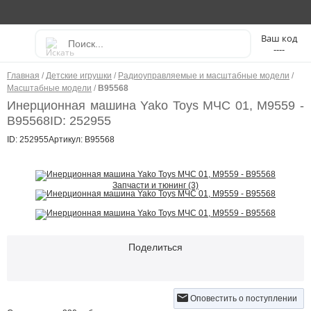
----
Главная
/
Детские игрушки
/
Радиоуправляемые и масштабные модели
/
Масштабные модели
/
В95568
Инерционная машина Yako Toys МЧС 01, М9559 -
В95568
ID: 252955
ID: 252955
Артикул: В95568
Запчасти и тюнинг (3)
Поделиться
Оповестить о поступлении