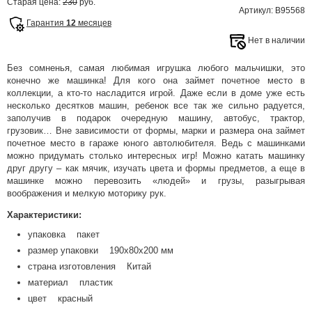
Старая цена:
230
руб.
Артикул: В95568
Гарантия
12
месяцев
Нет в наличии
Без сомненья, самая любимая игрушка любого мальчишки, это
конечно же машинка! Для кого она займет почетное место в
коллекции, а кто-то насладится игрой. Даже если в доме уже есть
несколько десятков машин, ребенок все так же сильно радуется,
заполучив в подарок очередную машину, автобус, трактор,
грузовик… Вне зависимости от формы, марки и размера она займет
почетное место в гараже юного автолюбителя. Ведь с машинками
можно придумать столько интересных игр! Можно катать машинку
друг другу – как мячик, изучать цвета и формы предметов, а еще в
машинке можно перевозить «людей» и грузы, разыгрывая
воображения и мелкую моторику рук.
Характеристики:
упаковка пакет
размер упаковки 190x80x200 мм
страна изготовления Китай
материал пластик
цвет красный