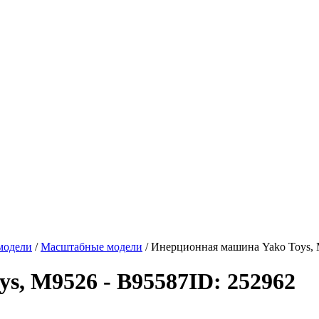
модели
/
Масштабные модели
/
Инерционная машина Yako Toys, 
s, M9526 - В95587
ID: 252962