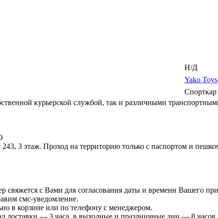
Н/Д
Yako Toys
Спорткар
ственной курьерской службой, так и различными транспортным
О
 243, 3 этаж. Проход на территорию только с паспортом и пешко
р свяжется с Вами для согласования даты и времени Вашего при
равим смс-уведомление.
ьно в корзине или по телефону с менеджером.
л доставки — 3 часа, в выходные и праздничные дни — 8 часов.