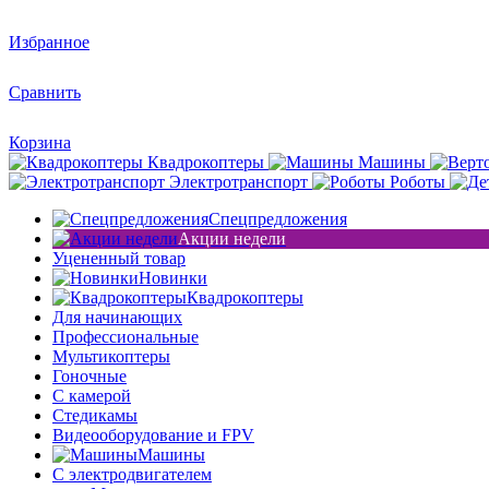
Избранное
Сравнить
Корзина
Квадрокоптеры
Машины
Электротранспорт
Роботы
Спецпредложения
Акции недели
Уцененный товар
Новинки
Квадрокоптеры
Для начинающих
Профессиональные
Мультикоптеры
Гоночные
C камерой
Стедикамы
Видеооборудование и FPV
Машины
С электродвигателем