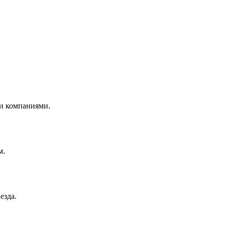
и компаниями.
м.
езда.