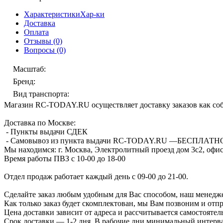
Характеристики
Хар-ки
Доставка
Оплата
Отзывы
(0)
Вопросы
(0)
Масштаб
:
Бренд
:
Вид транспорта
:
Магазин RC-TODAY.RU осуществляет доставку заказов как соб
Доставка по Москве:
- Пункты выдачи СДЕК
- Самовывоз из пункта выдачи RC-TODAY.RU —
БЕСПЛАТН
Мы находимся:
г. Москва, Электролитный проезд дом 3с2, офис
Время работы ПВЗ с 10-00 до 18-00
Отдел продаж работает каждый день с 09-00 до 21-00.
Сделайте заказ любым удобным для Вас способом, наш менедже
Как только заказ будет скомплектован, мы Вам позвоним и отп
Цена доставки зависит от адреса и рассчитывается самостоятел
Срок доставки — 1-2 дня. В рабочие дни минимальный интерва