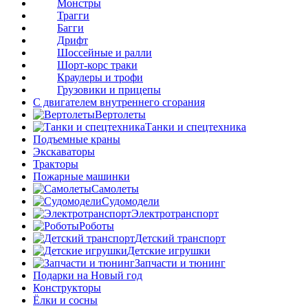
Монстры
Трагги
Багги
Дрифт
Шоссейные и ралли
Шорт-корс траки
Краулеры и трофи
Грузовики и прицепы
С двигателем внутреннего сгорания
Вертолеты
Танки и спецтехника
Подъемные краны
Экскаваторы
Тракторы
Пожарные машинки
Самолеты
Судомодели
Электротранспорт
Роботы
Детский транспорт
Детские игрушки
Запчасти и тюнинг
Подарки на Новый год
Конструкторы
Ёлки и сосны