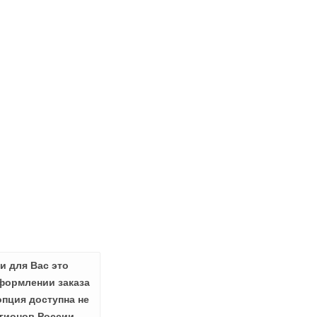
и для Вас это
формлении заказа
опция доступна не
гионов России.