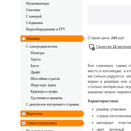
Мультикоптеры
Гоночные
C камерой
Стедикамы
Видеооборудование и FPV
Старая цена:
299
руб.
Машины
С электродвигателем
Гарантия
12
месяце
Монстры
Трагги
Без сомненья, самая л
Багги
место в коллекции, а к
Дрифт
же сильно радуется, за
Шоссейные и ралли
марки и размера она 
Шорт-корс траки
столько интересных иг
Краулеры и трофи
машинке можно перевози
Грузовики и прицепы
Характеристики:
С двигателем внутреннего сгорания
размер упаковки 
Вертолеты
страна изготовле
материал пласти
Танки и спецтехника
цвет зеленый