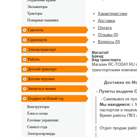
Подъемные краны
Экскаваторы
Тракторы
Характеристики
Пожарные машинки
Доставка
Оплата
Самолеты
Отзывы
(0)
Судомодели
Вопросы
(0)
Электротранспорт
Масштаб
:
Бренд
:
Роботы
Вид транспорта
:
Магазин RC-TODAY.RU ос
Детский транспорт
транспортными компани
Детские игрушки
Доставка по М
Запчасти и тюнинг
- Пункты выдачи 
Подарки на Новый год
- Самовывоз из пу
Мы находимся:
г.
Конструкторы
паспортом и пешком
Ёлки и сосны
Время работы ПВЗ с
Елочные украшения
Символ года
Отдел продаж работ
Электрогирлянды