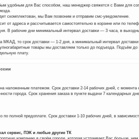
бым удобным для Вас способом, наш менеджер свяжется с Вами для сог
иезда.
удет скомплектован, мы Вам позвоним и отправим смс-уведомление.
сит от адреса и рассчитывается самостоятельно в корзине или по теле
дня. В рабочие дни минимальный интервал доставки — 3 часа, в выходн
а МКАД, то срок доставки — 1-2 дня, а минимальный интервал доставки
рупногабаритные товары мы доставляем только до подъезда. Подъём до
дельную плату.
оссии
на наложенным платежом. Срок доставки 2-14 рабочих дней, с момента 
нности города. Срок хранения заказа в пункте выдачи 7 календарных дне
о по полной предоплате. Срок доставки 1-10 рабочих дней, в зависимос
ал сервис, ПЭК и любые другие ТК
портную компанию в своём городе, которая устраивает Вас больше, че