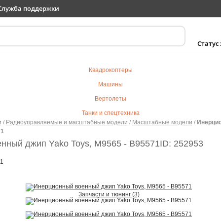
Служба поддержки
Статус
Квадрокоптеры
Машины
Вертолеты
Танки и спецтехника
и
/
Радиоуправляемые и масштабные модели
/
Масштабные модели
/
Инерци
Самолеты
71
Судомодели
нный джип Yako Toys, M9565 - В95571
ID: 252953
Электротранспорт
71
Роботы
Детский транспорт
Запчасти и тюнинг (3)
Детские игрушки
Конструкторы