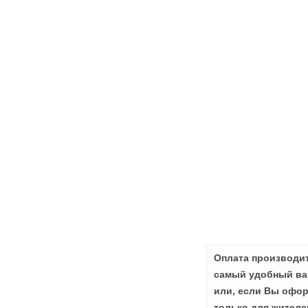
Оплата производит
самый удобный вар
или, если Вы офор
только для жителе