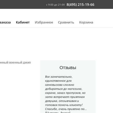
8(495) 215-19-66
с 9:00 до 21:00
 заказа
Кабинет
Избранное
Сравнить
Корзина
онный военный джип
Отзывы
Все замечательно,
единственное для
самовызова сложно
добираться до магазина,
охрана, заказ пропусков, но
зато встречает приятная
девушка, отзывчивая и
готовая помочь клиенту!
Спасибо, очень приятно по...