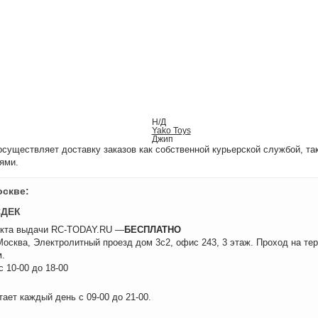
Н/Д
Yako Toys
Джип
уществляет доставку заказов как собственной курьерской службой, та
ями.
оскве:
СДЕК
нкта выдачи RC-TODAY.RU —
БЕСПЛАТНО
 Москва, Электролитный проезд дом 3с2, офис 243, 3 этаж. Проход на те
.
 10-00 до 18-00
ает каждый день с 09-00 до 21-00.