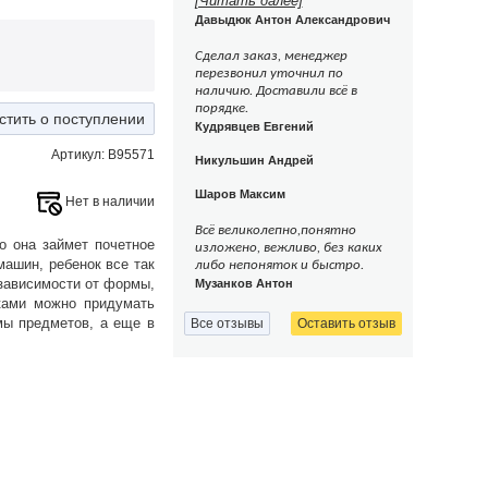
[Читать далее]
Давыдюк Антон Александрович
Сделал заказ, менеджер
перезвонил уточнил по
наличию. Доставили всё в
порядке.
стить о поступлении
Кудрявцев Евгений
Артикул: В95571
Никульшин Андрей
Шаров Максим
Нет в наличии
Всё великолепно,понятно
о она займет почетное
изложено, вежливо, без каких
машин, ребенок все так
либо непоняток и быстро.
 зависимости от формы,
Музанков Антон
ками можно придумать
мы предметов, а еще в
Все отзывы
Оставить отзыв