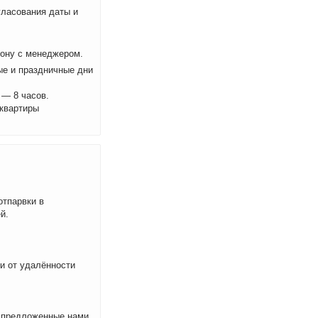
ласования даты и
фону с менеджером.
ые и праздничные дни
 — 8 часов.
 квартиры
отпарвки в
й.
ти от удалённости
м предложенные нами,