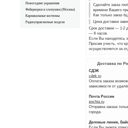
Новогодние украшения
Сделайте заказ лю
Фейерверки и хлопушки (Москва)
времени Вашего пр
Как только заказ б
Карнавальные костюмы
Цена доставки зави
Радиоуправляемые модели
Срок доставки — 1-2 
— 8 часов.
Если Вы находитесь з
Просим учесть, что к
осуществляется за от
Доставка по Р
СДЭК
cdek.ru
Оплата заказа возмож
зависимости от удалё
Почта России
pochta.ru
Отправка заказа тольк
города.
Деловые линии, Байк
Если Вы знаете транс