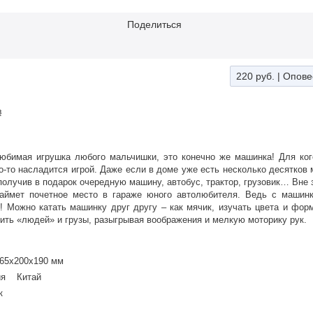
Поделиться
220 руб.
|
Опове
в
юбимая игрушка любого мальчишки, это конечно же машинка! Для ког
то-то насладится игрой. Даже если в доме уже есть несколько десятков 
получив в подарок очередную машину, автобус, трактор, грузовик… Вне
займет почетное место в гараже юного автолюбителя. Ведь с машин
р! Можно катать машинку друг другу – как мячик, изучать цвета и фор
ть «людей» и грузы, разыгрывая воображения и мелкую моторику рук.
65x200x190 мм
ния Китай
к