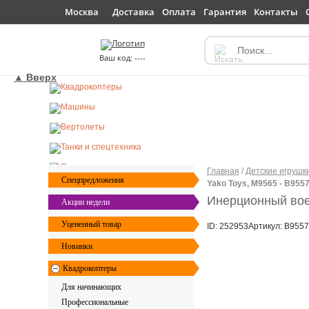
Доставка
Оплата
Гарантия
Контакты
Москва
----
▲ Вверх
Главная
/
Детские игрушк
Спецпредложения
Yako Toys, M9565 - В955
Инерционный вое
Акции недели
Уцененный товар
ID: 252953
Артикул: В955
Новинки
Квадрокоптеры
Для начинающих
Профессиональные