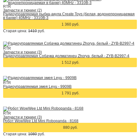
RTR
Запчасти и тюнинг (2)
Радиоуправляемая рыбка-акула Create Toys (белая, водонепроницаемая
в банке) 40MHz - 3310B-3
1 360 руб.
Старая цена:
1410
руб.
RTR
Запчасти и тюнинг (3)
Радиоуправляемая Собачка долматинец Zhorya, белый - ZYB-B2997-4
1 512 руб.
RTR
Радиоуправляемая змея Leyu - 9909B
1 791 руб.
RTR
Запчасти и тюнинг (3)
Робот WowWee Ltd Mini Robopanda - 8168
880 руб.
Старая цена:
1080
руб.