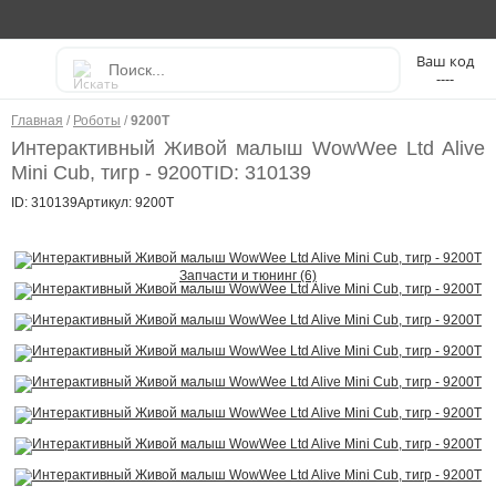
----
Главная
/
Роботы
/
9200Т
Интерактивный Живой малыш WowWee Ltd Alive
Mini Cub, тигр - 9200Т
ID: 310139
ID: 310139
Артикул: 9200Т
Запчасти и тюнинг (6)