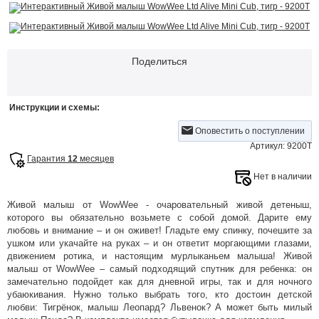
Поделиться
Инструкции и схемы:
Оповестить о поступлении
Артикул: 9200Т
Гарантия
12
месяцев
Нет в наличии
Живой малыш от WowWee - очаровательный живой детеныш,
которого вы обязательно возьмете с собой домой. Дарите ему
любовь и внимание – и он оживет! Гладьте ему спинку, почешите за
ушком или укачайте на руках – и он ответит моргающими глазами,
движением ротика, и настоящим мурлыканьем малыша! Живой
малыш от WowWee – самый подходящий спутник для ребенка: он
замечательно подойдет как для дневной игры, так и для ночного
убаюкивания. Нужно только выбрать того, кто достоин детской
любви: Тигрёнок, малыш Леопард? Львенок? А может быть милый