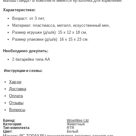
малыш Панда? В комплекте имеется бутылочка для кормления.
Характеристики:
Возраст: от 3 лет,
Материал: пластмасса, металл, искусственный мех,
Размер игрушки (д/ш/в): 15 х 12 х 18 см,
Размер упаковки (д/ш/в): 16 х 15 х 23 см.
Необходимо докупить:
2 батарейки типа АА
Инструкции и схемы:
Хар-ки
Доставка
Оплата
Отзывы
Вопросы
Бренд
:
WowWee Ltd
Категория
:
Животные
Тип комплекта
:
RTR
Цвет
:
Белый
Магазин RC-TODAY.RU осуществляет доставку заказов как