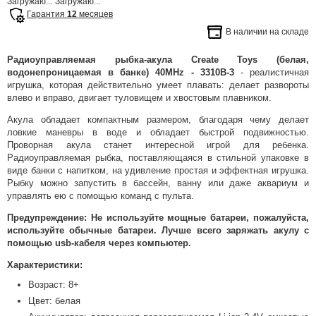
Загружаю...
Загружаю...
Гарантия
12
месяцев
В наличии на складе
Радиоуправляемая рыбка-акула Create Toys (белая,
водонепроницаемая в банке) 40MHz - 3310B-3
- реалистичная
игрушка, которая действительно умеет плавать: делает развороты
влево и вправо, двигает туловищем и хвостовым плавником.
Акула обладает компактным размером, благодаря чему делает
ловкие маневры в воде и обладает быстрой подвижностью.
Проворная акула станет интересной игрой для ребенка.
Радиоуправляемая рыбка, поставляющаяся в стильной упаковке в
виде банки с напитком, на удивление простая и эффектная игрушка.
Рыбку можно запустить в бассейн, ванну или даже аквариум и
управлять ею с помощью команд с пульта.
Предупреждение: Не используйте мощные батареи, пожалуйста,
используйте обычные батареи. Лучше всего заряжать акулу с
помощью usb-кабеля через компьютер.
Характеристики:
Возраст: 8+
Цвет: белая