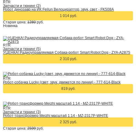
RTR
Запчасти и тюнинг (2)
Робот динозавр на ИК Feilun Велоцираптор, звук, свет - FK508A
1 014 руб.
Старая цена:
1280
руб.
Новинка
RTR
Запчасти и тюнинг (5)
УЦЕНКА! Радиоуправляемая Собака-робот Smart Robot Dog - ZYA-A2875
2 310 руб.
RTR
Робот-собачка Lucky (cвет, звук, движется по линии) - 777-614-Black
819 руб.
RTR
Запчасти и тюнинг (3)
Робот-трансформер Meizhi масштаб 1:14 - MZ-2317P-WHITE
2 325 руб.
Старая цена:
2599
руб.