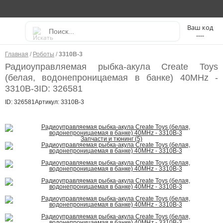
----
Главная
/
Роботы
/
3310B-3
Радиоуправляемая рыбка-акула Create Toys
(белая, водонепроницаемая в банке) 40MHz -
3310B-3
ID: 326581
ID: 326581
Артикул: 3310B-3
Запчасти и тюнинг (5)