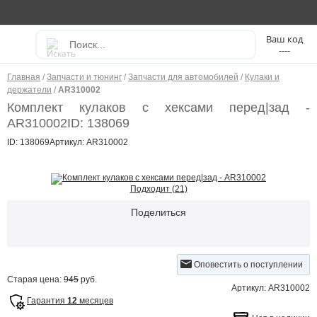
----
Главная
/
Запчасти и тюнинг
/
Запчасти для автомобилей
/
Кулаки и
держатели
/
AR310002
Комплект кулаков с хексами перед|зад -
AR310002
ID: 138069
ID: 138069
Артикул: AR310002
Подходит (21)
Поделиться
Оповестить о поступлении
Старая цена:
945
руб.
Артикул: AR310002
Гарантия
12
месяцев