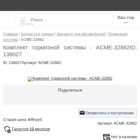
----
Главная
/
Запчасти и тюнинг
/
Запчасти для автомобилей
/
Тормозная
система
/
ACME-32882
Комплект тормозной системы - ACME-32882
ID:
138027
ID: 138027
Артикул: ACME-32882
Поделиться
Оповестить о поступлении
Старая цена:
670
руб.
Артикул: ACME-32882
Гарантия
12
месяцев
Нет в наличии