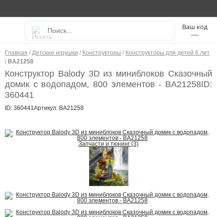
----
Главная
/
Детские игрушки
/
Конструкторы
/
Конструкторы для детей 6 лет
/
BA21258
Конструктор Balody 3D из миниблоков Сказочный
домик с водопадом, 800 элементов - BA21258
ID:
360441
ID: 360441
Артикул: BA21258
Запчасти и тюнинг (3)