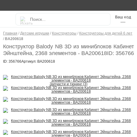
----
Главная
/
Детские игрушки
/
Конструкторы
/
Конструкторы для детей 6 лет
/
BA200618
Конструктор Balody NB 3D из миниблоков Кабинет
Эйнштейна, 2368 элементов - BA200618
ID: 356766
ID: 356766
Артикул: BA200618
Запчасти и тюнинг (3)