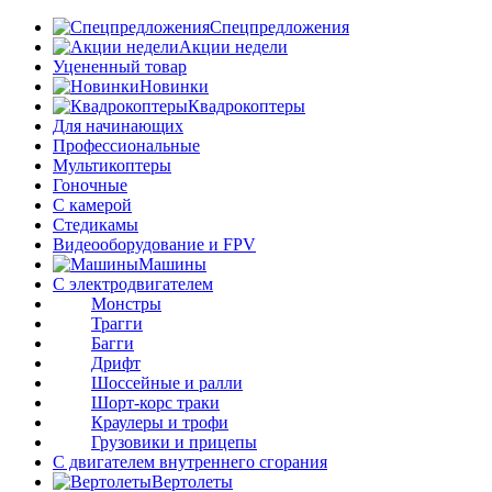
Спецпредложения
Акции недели
Уцененный товар
Новинки
Квадрокоптеры
Для начинающих
Профессиональные
Мультикоптеры
Гоночные
C камерой
Стедикамы
Видеооборудование и FPV
Машины
С электродвигателем
Монстры
Трагги
Багги
Дрифт
Шоссейные и ралли
Шорт-корс траки
Краулеры и трофи
Грузовики и прицепы
С двигателем внутреннего сгорания
Вертолеты