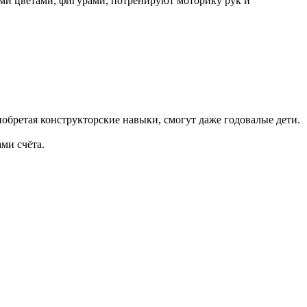
ыми цветами, фигурами, потренируют моторику рук и
иобретая конструкторские навыки, смогут даже годовалые дети.
ми счёта.