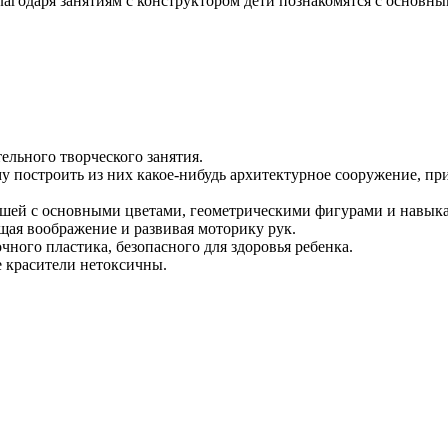
лагодаря занятиям с конструктором дети познакомятся с основн
ельного творческого занятия.
у построить из них какое-нибудь архитектурное сооружение, пр
шей с основными цветами, геометрическими фигурами и навыка
щая воображение и развивая моторику рук.
чного пластика, безопасного для здоровья ребенка.
 красители нетоксичны.