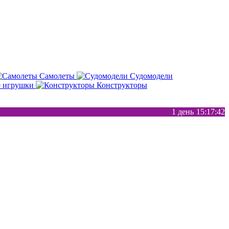
Самолеты
Судомодели
е игрушки
Конструкторы
1 день
15
17
41