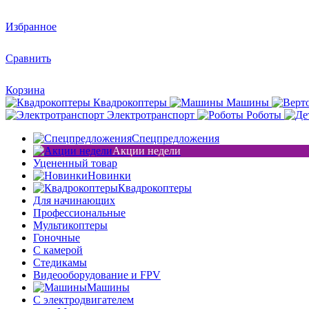
Избранное
Сравнить
Корзина
Квадрокоптеры
Машины
Электротранспорт
Роботы
Спецпредложения
Акции недели
Уцененный товар
Новинки
Квадрокоптеры
Для начинающих
Профессиональные
Мультикоптеры
Гоночные
C камерой
Стедикамы
Видеооборудование и FPV
Машины
С электродвигателем