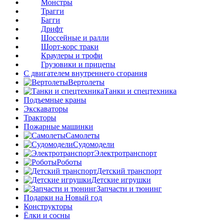
Монстры
Трагги
Багги
Дрифт
Шоссейные и ралли
Шорт-корс траки
Краулеры и трофи
Грузовики и прицепы
С двигателем внутреннего сгорания
Вертолеты
Танки и спецтехника
Подъемные краны
Экскаваторы
Тракторы
Пожарные машинки
Самолеты
Судомодели
Электротранспорт
Роботы
Детский транспорт
Детские игрушки
Запчасти и тюнинг
Подарки на Новый год
Конструкторы
Ёлки и сосны