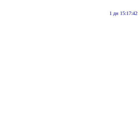
1 дн
15
17
41