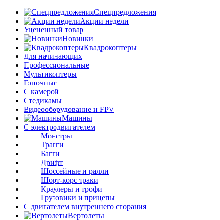
Спецпредложения
Акции недели
Уцененный товар
Новинки
Квадрокоптеры
Для начинающих
Профессиональные
Мультикоптеры
Гоночные
C камерой
Стедикамы
Видеооборудование и FPV
Машины
С электродвигателем
Монстры
Трагги
Багги
Дрифт
Шоссейные и ралли
Шорт-корс траки
Краулеры и трофи
Грузовики и прицепы
С двигателем внутреннего сгорания
Вертолеты