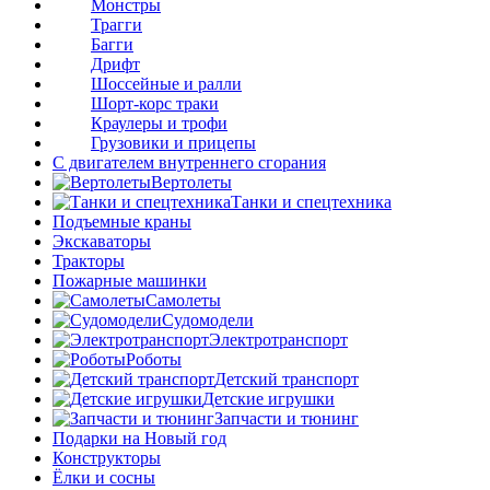
Монстры
Трагги
Багги
Дрифт
Шоссейные и ралли
Шорт-корс траки
Краулеры и трофи
Грузовики и прицепы
С двигателем внутреннего сгорания
Вертолеты
Танки и спецтехника
Подъемные краны
Экскаваторы
Тракторы
Пожарные машинки
Самолеты
Судомодели
Электротранспорт
Роботы
Детский транспорт
Детские игрушки
Запчасти и тюнинг
Подарки на Новый год
Конструкторы
Ёлки и сосны