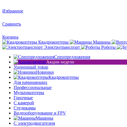
Избранное
Сравнить
Корзина
Квадрокоптеры
Машины
Электротранспорт
Роботы
Спецпредложения
Акции недели
Уцененный товар
Новинки
Квадрокоптеры
Для начинающих
Профессиональные
Мультикоптеры
Гоночные
C камерой
Стедикамы
Видеооборудование и FPV
Машины
С электродвигателем