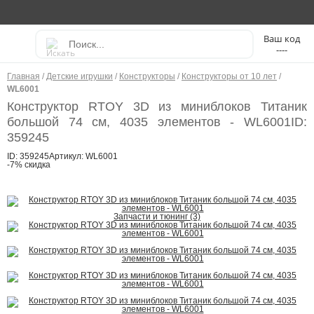
----
Главная
/
Детские игрушки
/
Конструкторы
/
Конструкторы от 10 лет
/
WL6001
Конструктор RTOY 3D из миниблоков Титаник
большой 74 см, 4035 элементов - WL6001
ID:
359245
ID: 359245
Артикул: WL6001
-7% скидка
Запчасти и тюнинг (3)