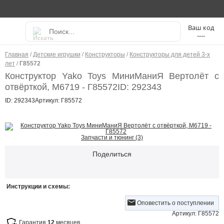
----
Главная
/
Детские игрушки
/
Конструкторы
/
Конструкторы для детей 3-х
лет
/
Г85572
Конструктор Yako Toys МиниМаниЯ Вертолёт с
отвёрткой, М6719 - Г85572
ID: 292343
ID: 292343
Артикул: Г85572
Запчасти и тюнинг (3)
Поделиться
Инструкции и схемы:
Оповестить о поступлении
Артикул: Г85572
Гарантия
12
месяцев