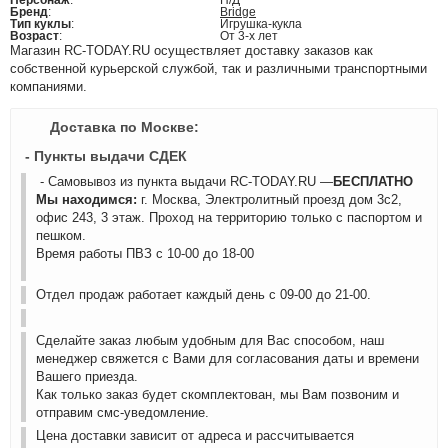
Персонаж
:
Н/Д
Бренд
:
Bridge
Тип куклы
:
Игрушка-кукла
Возраст
:
От 3-х лет
Магазин RC-TODAY.RU осуществляет доставку заказов как
собственной курьерской службой, так и различными транспортными
компаниями.
Доставка по Москве:
- Пункты выдачи СДЕК
- Самовывоз из пункта выдачи RC-TODAY.RU —
БЕСПЛАТНО
Мы находимся:
г. Москва, Электролитный проезд дом 3с2,
офис 243, 3 этаж. Проход на территорию только с паспортом и
пешком.
Время работы ПВЗ с 10-00 до 18-00
Отдел продаж работает каждый день с 09-00 до 21-00.
Сделайте заказ любым удобным для Вас способом, наш
менеджер свяжется с Вами для согласования даты и времени
Вашего приезда.
Как только заказ будет скомплектован, мы Вам позвоним и
отправим смс-уведомление.
Цена доставки зависит от адреса и рассчитывается