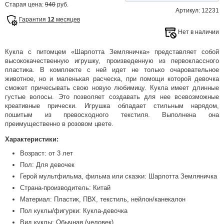
Старая цена:
940
руб.
Артикул: 12231
Гарантия
12
месяцев
Нет в наличии
Кукла с питомцем «Шарлотта Земляничка» представляет собой
высококачественную игрушку, произведенную из первоклассного
пластика. В комплекте с ней идет не только очаровательное
животное, но и маленькая расческа, при помощи которой девочка
сможет причесывать свою новую любимицу. Кукла имеет длинные
густые волосы. Это позволяет создавать для нее всевозможные
креативные прически. Игрушка обладает стильным нарядом,
пошитым из превосходного текстиля. Выполнена она
преимущественно в розовом цвете.
Характеристики:
Возраст: от 3 лет
Пол: Для девочек
Герой мультфильма, фильма или сказки: Шарлотта Земляничка
Страна-производитель: Китай
Материал: Пластик, ПВХ, текстиль, нейлон/канекалон
Пол куклы/фигурки: Кукла-девочка
Вид куклы: Обычная (человек)