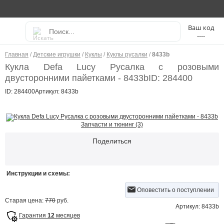
----
Главная
/
Детские игрушки
/
Куклы
/
Куклы русалки
/
8433b
Кукла Defa Lucy Русалка с розовыми
двусторонними пайетками - 8433b
ID: 284400
ID: 284400
Артикул: 8433b
Запчасти и тюнинг (3)
Поделиться
Инструкции и схемы:
Оповестить о поступлении
Старая цена:
770
руб.
Артикул: 8433b
Гарантия
12
месяцев