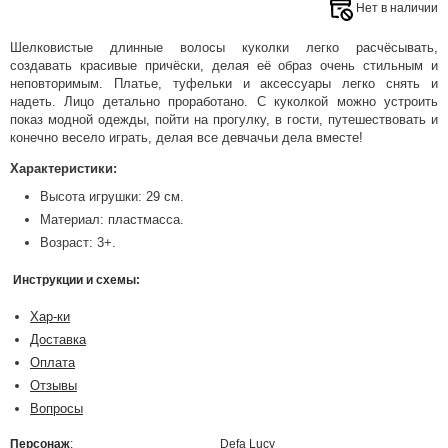
Нет в наличии
Шелковистые длинные волосы куколки легко расчёсывать,
создавать красивые причёски, делая её образ очень стильным и
неповторимым. Платье, туфельки и аксессуары легко снять и
надеть. Лицо детально проработано. С куколкой можно устроить
показ модной одежды, пойти на прогулку, в гости, путешествовать и
конечно весело играть, делая все девчачьи дела вместе!
Характеристики:
Высота игрушки: 29 см.
Материал: пластмасса.
Возраст: 3+.
Инструкции и схемы:
Хар-ки
Доставка
Оплата
Отзывы
Вопросы
Персонаж
:
Defa Luсy