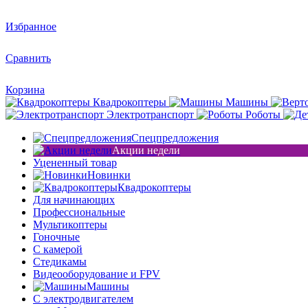
Избранное
Сравнить
Корзина
Квадрокоптеры
Машины
Электротранспорт
Роботы
Спецпредложения
Акции недели
Уцененный товар
Новинки
Квадрокоптеры
Для начинающих
Профессиональные
Мультикоптеры
Гоночные
C камерой
Стедикамы
Видеооборудование и FPV
Машины
С электродвигателем