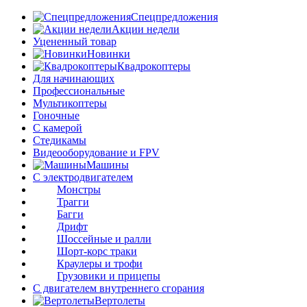
Спецпредложения
Акции недели
Уцененный товар
Новинки
Квадрокоптеры
Для начинающих
Профессиональные
Мультикоптеры
Гоночные
C камерой
Стедикамы
Видеооборудование и FPV
Машины
С электродвигателем
Монстры
Трагги
Багги
Дрифт
Шоссейные и ралли
Шорт-корс траки
Краулеры и трофи
Грузовики и прицепы
С двигателем внутреннего сгорания
Вертолеты