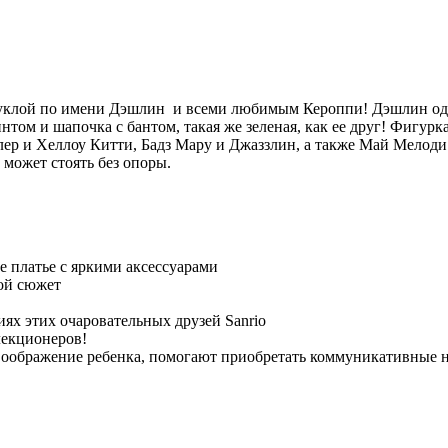
куклой по имени Дэшлин и всеми любимым Кероппи! Дэшлин оде
интом и шапочка с бантом, такая же зеленая, как ее друг! Фигур
ер и Хеллоу Китти, Бадз Мару и Джаззлин, а также Май Мелоди
 может стоять без опоры.
е платье с яркими аксессуарами
ой сюжет
х этих очаровательных друзей Sanrio
лекционеров!
воображение ребенка, помогают приобретать коммуникативные н