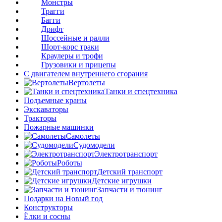
Монстры
Трагги
Багги
Дрифт
Шоссейные и ралли
Шорт-корс траки
Краулеры и трофи
Грузовики и прицепы
С двигателем внутреннего сгорания
Вертолеты
Танки и спецтехника
Подъемные краны
Экскаваторы
Тракторы
Пожарные машинки
Самолеты
Судомодели
Электротранспорт
Роботы
Детский транспорт
Детские игрушки
Запчасти и тюнинг
Подарки на Новый год
Конструкторы
Ёлки и сосны