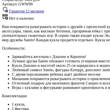
Артикул: GWW99
Гарантия
12
месяцев
Нет в наличии
Вам понравится разыгрывать истории о дружбе с прелестной 
аксессуары, такие, как высокие ботинки, прозрачная юбка с пр
увлекательных сюжетных игр. В серию также входят куклы Экл
мир дружбы Sanrio! Каждая кукла продается отдельно. Кукла не
Особенности:
Заряжайтесь весельем с Дэшлин и Кероппи!
Лучшие друзья Sanrio обожают готовить угощения вместе
Кукла Дэшлин и высотой около 25 см нарядилась в модно
Любимый символ Sanrio, фигурка Keroppi, дополнит люб
С двумя персонажами ребенка ждет двойное веселье
Малышам понравится разыгрывать истории о приключения
Отличный подарок для маленьких фанатов Санрио и кол
Игры с куклами и фигурками развивают креативность и 
Комплектация:
1 кукла,
1 фигурка