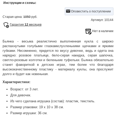
Инструкции и схемы:
Оповестить о поступлении
Старая цена:
1050
руб.
Артикул: 10144
Гарантия
12
месяцев
Нет в наличии
Бьянка - весьма реалистично выполненная кукла с широко
распахнутыми голубыми глазками
пухленькими щечками и яркими
,
губками. Несомненно, придется по вкусу девочке, ведь и одета она
нарядно: розовое платьице, бело-серая накидка, серая шапочка,
светло-розовые колготки и беленькие туфельки. Бьянка обязательно
станет фавориткой в детских играх, тем более что благодаря
высококачественному пластику - материалу куклы, она прослужит
долго и будет как новенькая.
Характеристики:
Возраст: от 3 лет.
Для девочек.
Из чего сделана игрушка (состав): пластик, текстиль.
Размер упаковки: 19 х 10 х 38 см.
Размер игрушки: 36 см.