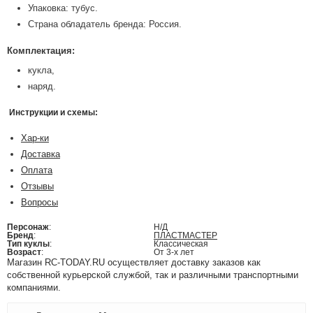
Упаковка: тубус.
Страна обладатель бренда: Россия.
Комплектация:
кукла,
наряд.
Инструкции и схемы:
Хар-ки
Доставка
Оплата
Отзывы
Вопросы
Персонаж
:
Н/Д
Бренд
:
ПЛАСТМАСТЕР
Тип куклы
:
Классическая
Возраст
:
От 3-х лет
Магазин RC-TODAY.RU осуществляет доставку заказов как
собственной курьерской службой, так и различными транспортными
компаниями.