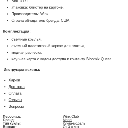
Вес: 417 г.
Упаковка: блистер на картоне.
Производитель: Winx.
Страна обладатель бренда: США.
Комплектация:
съемные крылья,
съемный пластиковый каркас для платья,
модная расческа,
клубная карта с кодом доступа к контенту Bloomix Quest.
Инструкции и схемы:
Хар-ки
Доставка
Оплата
Отзывы
Вопросы
Персонаж
:
Winx Club
Бренд
:
Mattel
Тип куклы
:
Кукла-модель
Возраст
:
От 3-х лет