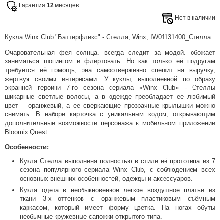
Гарантия
12
месяцев
Нет в наличии
Кукла Winx Club "Баттерфликс" - Стелла, Winx, IW01131400_Стелла
Очаровательная фея солнца, всегда следит за модой, обожает
заниматься шопингом и флиртовать. Но как только её подругам
требуется её помощь, она самоотверженно спешит на выручку,
жертвуя своими интересами. У куклы, выполненной по образу
экранной героини 7-го сезона сериала «Winx Club» - Стеллы
шикарные светлые волосы, а в одежде преобладает ее любимый
цвет – оранжевый, а ее сверкающие прозрачные крылышки можно
снимать. В наборе карточка с уникальным кодом, открывающим
дополнительные возможности персонажа в мобильном приложении
Bloomix Quest.
Особенности:
Кукла Стелла выполнена полностью в стиле её прототипа из 7
сезона популярного сериала Winx Club, с соблюдением всех
основных внешних особенностей, одежды и аксессуаров.
Кукла одета в необыкновенное легкое воздушное платье из
ткани 3-х оттенков с оранжевым пластиковым съёмным
каркасом, который имеет форму цветка. На ногах обуты
необычные кружевные сапожки открытого типа.