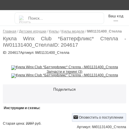
----
Главная
/
Детские игрушки
/
Куклы
/
Куклы модели
/
IW01131400_Стелла
Кукла Winx Club *Баттерфликс* Стелла -
IW01131400_Стелла
ID: 204617
ID: 204617
Артикул: IW01131400_Стелла
Запчасти и тюнинг (3)
Поделиться
Инструкции и схемы:
Оповестить о поступлении
Старая цена:
2207
руб.
Артикул: IW01131400_Стелла