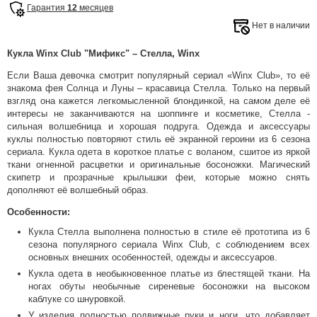
Гарантия
12
месяцев
Нет в наличии
Кукла Winx Club "Мификс" – Стелла, Winx
Если Ваша девочка смотрит популярный сериал «Winx Club», то её
знакома фея Солнца и Луны – красавица Стелла. Только на первый
взгляд она кажется легкомысленной блондинкой, на самом деле её
интересы не заканчиваются на шоппинге и косметике, Стелла -
сильная волшебница и хорошая подруга. Одежда и аксессуары
куклы полностью повторяют стиль её экранной героини из 6 сезона
сериала. Кукла одета в короткое платье с воланом, сшитое из яркой
ткани огненной расцветки и оригинальные босоножки. Магический
скипетр и прозрачные крылышки феи, которые можно снять
дополняют её волшебный образ.
Особенности:
Кукла Стелла выполнена полностью в стиле её прототипа из 6
сезона популярного сериала Winx Club, с соблюдением всех
основных внешних особенностей, одежды и аксессуаров.
Кукла одета в необыкновенное платье из блестящей ткани. На
ногах обуты необычные сиреневые босоножки на высоком
каблуке со шнуровкой.
У изделия полностью подвижные руки и ноги, что добавляет