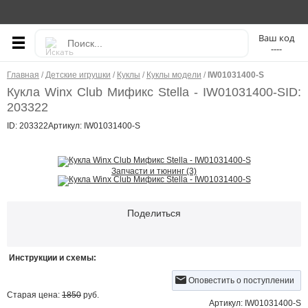
----
Главная
/
Детские игрушки
/
Куклы
/
Куклы модели
/
IW01031400-S
Кукла Winx Club Мификс Stella - IW01031400-S
ID:
203322
ID: 203322
Артикул: IW01031400-S
Запчасти и тюнинг (3)
Поделиться
Инструкции и схемы:
Оповестить о поступлении
Старая цена:
1850
руб.
Артикул: IW01031400-S