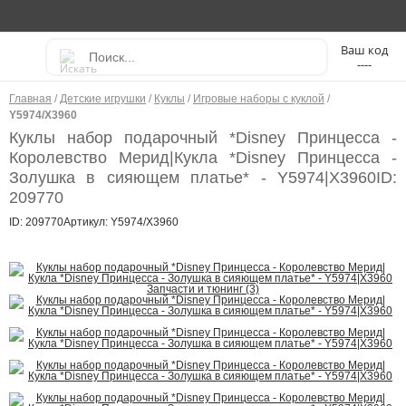
----
Главная
/
Детские игрушки
/
Куклы
/
Игровые наборы с куклой
/
Y5974/X3960
Куклы набор подарочный *Disney Принцесса -
Королевство Мерид|Кукла *Disney Принцесса -
Золушка в сияющем платье* - Y5974|X3960
ID:
209770
ID: 209770
Артикул: Y5974/X3960
Запчасти и тюнинг (3)