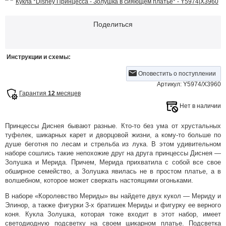
Поделиться
Инструкции и схемы:
Оповестить о поступлении
Артикул: Y5974/X3960
Гарантия
12
месяцев
Нет в наличии
Принцессы Диснея бывают разные. Кто-то без ума от хрустальных
туфелек, шикарных карет и дворцовой жизни, а кому-то больше по
душе беготня по лесам и стрельба из лука. В этом удивительном
наборе сошлись такие непохожие друг на друга принцессы Диснея —
Золушка и Мерида. Причем, Мерида прихватила с собой все свое
обширное семейство, а Золушка явилась не в простом платье, а в
волшебном, которое может сверкать настоящими огоньками.
В наборе «Королевство Мериды» вы найдете двух кукол — Мериду и
Элинор, а также фигурки 3-х братишек Мериды и фигурку ее верного
коня. Кукла Золушка, которая тоже входит в этот набор, имеет
светодиодную подсветку на своем шикарном платье. Подсветка