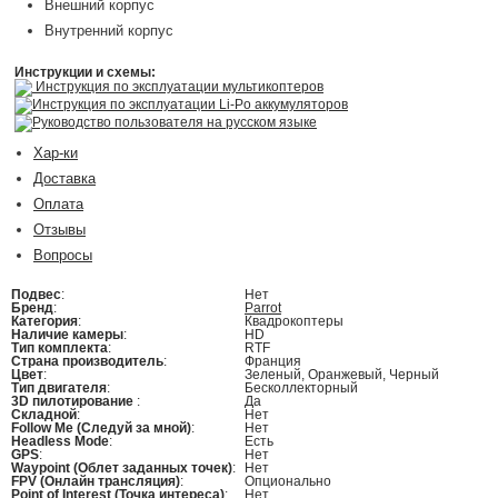
Внешний корпус
Внутренний корпус
Инструкции и схемы:
Инструкция по эксплуатации мультикоптеров
Инструкция по эксплуатации Li-Po аккумуляторов
Руководство пользователя на русском языке
Хар-ки
Доставка
Оплата
Отзывы
Вопросы
Подвес
:
Нет
Бренд
:
Parrot
Категория
:
Квадрокоптеры
Наличие камеры
:
HD
Тип комплекта
:
RTF
Страна производитель
:
Франция
Цвет
:
Зеленый, Оранжевый, Черный
Тип двигателя
:
Бесколлекторный
3D пилотирование
:
Да
Складной
:
Нет
Follow Me (Следуй за мной)
:
Нет
Headless Mode
:
Есть
GPS
:
Нет
Waypoint (Облет заданных точек)
:
Нет
FPV (Онлайн трансляция)
:
Опционально
Point of Interest (Точка интереса)
:
Нет