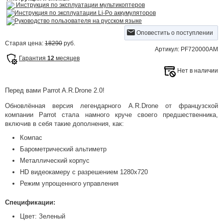
Инструкция по эксплуатации мультикоптеров
Инструкция по эксплуатации Li-Po аккумуляторов
Руководство пользователя на русском языке
Оповестить о поступлении
Старая цена:
18290
руб.
Артикул: PF720000AM
Гарантия
12
месяцев
Нет в наличии
Перед вами Parrot A.R.Drone 2.0!
Обновлённая версия легендарного A.R.Drone от французской
компании Parrot стала намного круче своего предшественника,
включив в себя такие дополнения, как:
Компас
Барометрический альтиметр
Металлический корпус
HD видеокамеру с разрешением 1280x720
Режим упрощенного управления
Спецификации:
Цвет: Зеленый