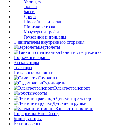
Монстры
Трагги
Багги
Дрифт
Шоссейные и ралли
Шорт-корс траки
Краулеры и трофи
Грузовики и прицепы
С двигателем внутреннего сгорания
Вертолеты
Танки и спецтехника
Подъемные краны
Экскаваторы
Тракторы
Пожарные машинки
Самолеты
Судомодели
Электротранспорт
Роботы
Детский транспорт
Детские игрушки
Запчасти и тюнинг
Подарки на Новый год
Конструкторы
Ёлки и сосны