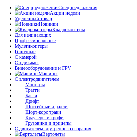
Спецпредложения
Акции недели
Уцененный товар
Новинки
Квадрокоптеры
Для начинающих
Профессиональные
Мультикоптеры
Гоночные
C камерой
Стедикамы
Видеооборудование и FPV
Машины
С электродвигателем
Монстры
Трагги
Багги
Дрифт
Шоссейные и ралли
Шорт-корс траки
Краулеры и трофи
Грузовики и прицепы
С двигателем внутреннего сгорания
Вертолеты