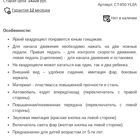
Старая цена:
14328
руб.
Артикул: CT-650 YL0A
Гарантия
12
месяцев
Нет в наличии
Особенности:
Яркий квадроцикл понравится юным гонщикам.
Для начала движения необходимо нажать на две ножные
педали. Правая педаль - для контроля скорости движения,
левая педаль (сцепление) - для начала движения и остановки.
На квадроцикле может кататься как один, так и два ребенка.
Внешний вид – удобное сидение, имитация фар, боковые
зеркала.
Материал - пластмасса повышенной прочности и сталь.
Автомобиль ездит вперед/назад (переключатель с правой
стороны).
Повышенная/пониженная передача (переключатель с левой
стороны).
Звуковая имитация (красная кнопка на левой стороне).
Включатель света фар (желтая кнопка на левой стороне).
Предназначен для детей возрастом от 5-ти лет.