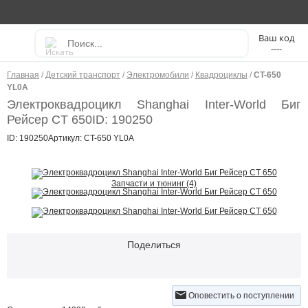
----
Главная
/
Детский транспорт
/
Электромобили
/
Квадроциклы
/
CT-650
YL0A
Электроквадроцикл Shanghai Inter-World Биг
Рейсер CT 650
ID: 190250
ID: 190250
Артикул: CT-650 YL0A
Запчасти и тюнинг (4)
Поделиться
Оповестить о поступлении