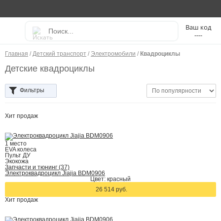
----
Главная
/
Детский транспорт
/
Электромобили
/
Квадроциклы
Детские квадроциклы
Фильтры
Хит
продаж
1 место
EVA колеса
Пульт ДУ
Экокожа
Запчасти и тюнинг (37)
Электроквадроцикл Jiajia BDM0906
Цвет: красный
26 514 руб.
Хит
продаж