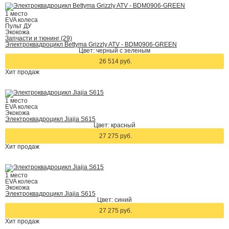
1 место
EVA колеса
Пульт ДУ
Экокожа
Запчасти и тюнинг (29)
Электроквадроцикл Bettyma Grizzly ATV - BDM0906-GREEN
Цвет: черный с зеленым
26 514 руб.
Хит
продаж
1 место
EVA колеса
Экокожа
Электроквадроцикл Jiajia S615
Цвет: красный
27 275 руб.
Хит
продаж
1 место
EVA колеса
Экокожа
Электроквадроцикл Jiajia S615
Цвет: синий
27 275 руб.
Хит
продаж