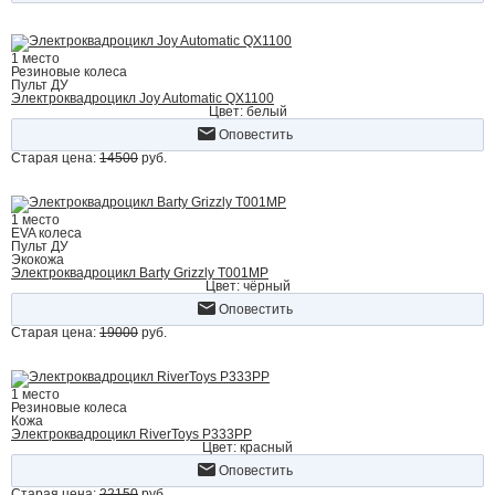
1 место
Резиновые колеса
Пульт ДУ
Электроквадроцикл Joy Automatic QX1100
Цвет: белый
Оповестить
Старая цена:
14500
руб.
1 место
EVA колеса
Пульт ДУ
Экокожа
Электроквадроцикл Barty Grizzly Т001МР
Цвет: чёрный
Оповестить
Старая цена:
19000
руб.
1 место
Резиновые колеса
Кожа
Электроквадроцикл RiverToys P333PP
Цвет: красный
Оповестить
Старая цена:
22150
руб.