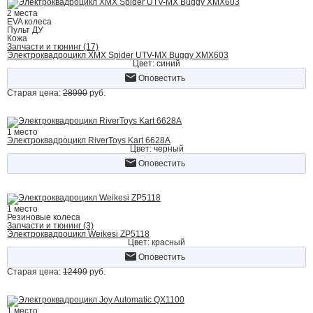
2 места
EVA колеса
Пульт ДУ
Кожа
Запчасти и тюнинг (17)
Электроквадроцикл XMX Spider UTV-MX Buggy XMX603
Цвет: синий
Оповестить
Старая цена:
28990
руб.
1 место
Электроквадроцикл RiverToys Kart 6628A
Цвет: черный
Оповестить
1 место
Резиновые колеса
Запчасти и тюнинг (3)
Электроквадроцикл Weikesi ZP5118
Цвет: красный
Оповестить
Старая цена:
12499
руб.
1 место