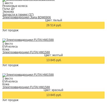
1 место
Резиновые колеса
Пульт ДУ
Экокожа
Запчасти и тюнинг (37)
Электроквадроцикл Jiajia BDM0906
Цвет: белый
26 514 руб.
Хит
продаж
1 место
EVA колеса
Кожа
Электроквадроцикл FUTAI HM1588
Цвет: желтый
13 845 руб.
Хит
продаж
1 место
EVA колеса
Кожа
Электроквадроцикл FUTAI HM1588
Цвет: красный
13 845 руб.
Хит
продаж