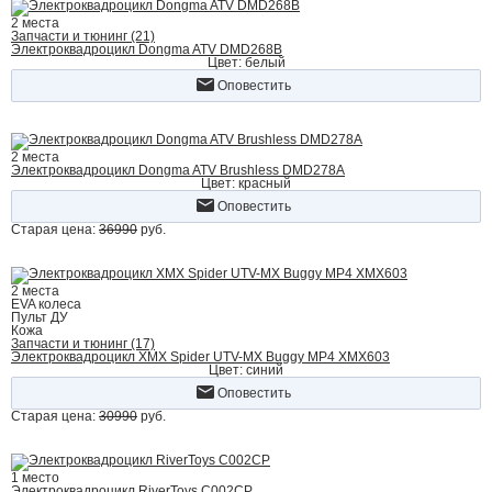
2 места
Запчасти и тюнинг (21)
Электроквадроцикл Dongma ATV DMD268B
Цвет: белый
Оповестить
2 места
Электроквадроцикл Dongma ATV Brushless DMD278A
Цвет: красный
Оповестить
Старая цена:
36990
руб.
2 места
EVA колеса
Пульт ДУ
Кожа
Запчасти и тюнинг (17)
Электроквадроцикл XMX Spider UTV-MX Buggy MP4 XMX603
Цвет: синий
Оповестить
Старая цена:
30990
руб.
1 место
Электроквадроцикл RiverToys C002CP