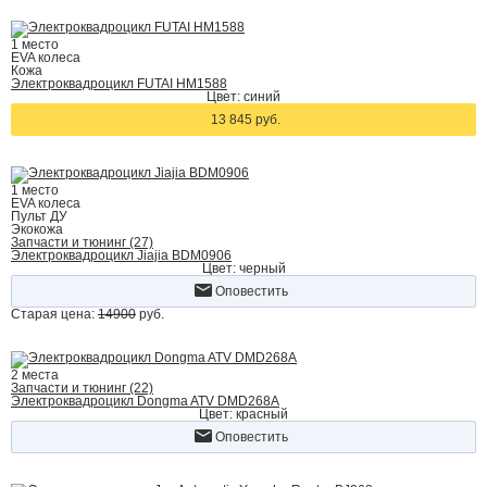
1 место
EVA колеса
Кожа
Электроквадроцикл FUTAI HM1588
Цвет: синий
13 845 руб.
1 место
EVA колеса
Пульт ДУ
Экокожа
Запчасти и тюнинг (27)
Электроквадроцикл Jiajia BDM0906
Цвет: черный
Оповестить
Старая цена:
14900
руб.
2 места
Запчасти и тюнинг (22)
Электроквадроцикл Dongma ATV DMD268A
Цвет: красный
Оповестить