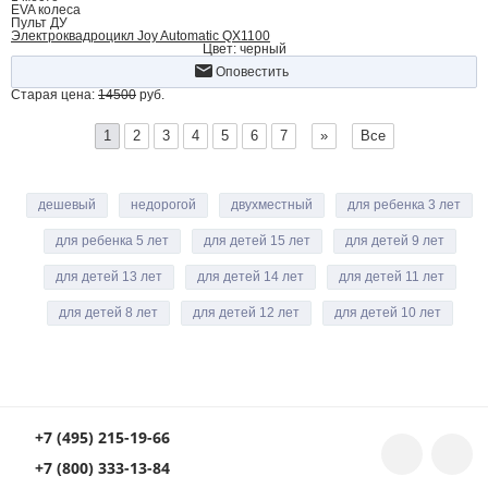
EVA колеса
Пульт ДУ
Электроквадроцикл Joy Automatic QX1100
Цвет: черный
Оповестить
Старая цена:
14500
руб.
1
2
3
4
5
6
7
»
Все
дешевый
недорогой
двухместный
для ребенка 3 лет
для ребенка 5 лет
для детей 15 лет
для детей 9 лет
для детей 13 лет
для детей 14 лет
для детей 11 лет
для детей 8 лет
для детей 12 лет
для детей 10 лет
+7 (495) 215-19-66
+7 (800) 333-13-84