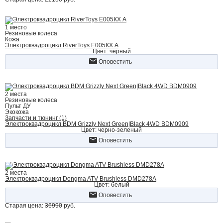
1 место
Резиновые колеса
Кожа
Электроквадроцикл RiverToys Е005КХ A
Цвет: черный
Оповестить
2 места
Резиновые колеса
Пульт ДУ
Экокожа
Запчасти и тюнинг (1)
Электроквадроцикл BDM Grizzly Next Green|Black 4WD BDM0909
Цвет: черно-зеленый
Оповестить
2 места
Электроквадроцикл Dongma ATV Brushless DMD278A
Цвет: белый
Оповестить
Старая цена:
36990
руб.