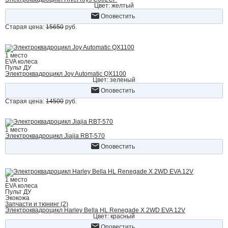
Цвет: желтый
Оповестить
Старая цена:
15650
руб.
1 место
EVA колеса
Пульт ДУ
Электроквадроцикл Joy Automatic QX1100
Цвет: зеленый
Оповестить
Старая цена:
14500
руб.
1 место
Электроквадроцикл Jiajia RBT-570
Оповестить
1 место
EVA колеса
Пульт ДУ
Экокожа
Запчасти и тюнинг (2)
Электроквадроцикл Harley Bella HL Renegade X 2WD EVA 12V
Цвет: красный
Оповестить