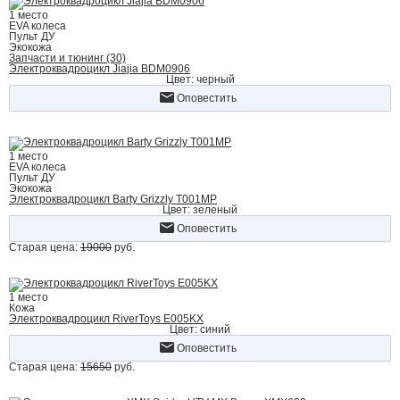
1 место
EVA колеса
Пульт ДУ
Экокожа
Запчасти и тюнинг (30)
Электроквадроцикл Jiajia BDM0906
Цвет: черный
Оповестить
1 место
EVA колеса
Пульт ДУ
Экокожа
Электроквадроцикл Barty Grizzly Т001МР
Цвет: зеленый
Оповестить
Старая цена:
19000
руб.
1 место
Кожа
Электроквадроцикл RiverToys E005KX
Цвет: синий
Оповестить
Старая цена:
15650
руб.