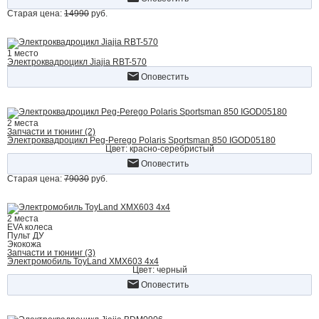
Старая цена:
14990
руб.
1 место
Электроквадроцикл Jiajia RBT-570
Оповестить
2 места
Запчасти и тюнинг (2)
Электроквадроцикл Peg-Perego Polaris Sportsman 850 IGOD05180
Цвет: красно-серебристый
Оповестить
Старая цена:
79030
руб.
2 места
EVA колеса
Пульт ДУ
Экокожа
Запчасти и тюнинг (3)
Электромобиль ToyLand ХМХ603 4х4
Цвет: черный
Оповестить