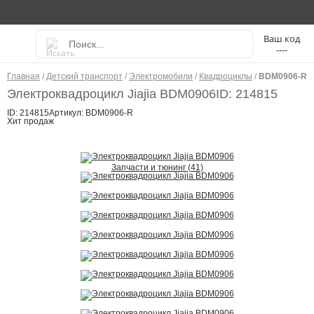
----
Главная
/
Детский транспорт
/
Электромобили
/
Квадроциклы
/
BDM0906-R
Электроквадроцикл Jiajia BDM0906
ID: 214815
ID: 214815
Артикул: BDM0906-R
Хит продаж
Запчасти и тюнинг (41)