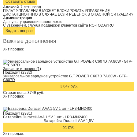
Оставить отзыв
Алексей
7 лет назад
ПУЛЬТ УПРАВЛЕНИЯ,МОЖЕТ БЛОКИРОВАТЬ УПРАВЛЕНИЕ
ДИСТАНЦИОНННО В СЛУЧАЕ ЕСЛИ РЕБЕНОК В ОПАСНОЙ СИТУАЦИИ?
Администрация
Да, пульт управления в комплекте.
С уважением, служба поддержки клиентов сайта RC-TODAY.RU
Задать вопрос
Важные дополнения
Хит
продаж
Запчасти и тюнинг (1)
Подходит (2332)
Универсальное зарядное устройство G.T.POWER C607D 7A 80W - GTP-
C607D
3 647 руб.
Старая цена:
3749
руб.
Хит
продаж
Подходит (2981)
Батарейка Duracell AAA 1,5V 1 шт - LR3-MN2400
Батарейка Duracell AAA 1,5V
55 руб.
Хит
продаж