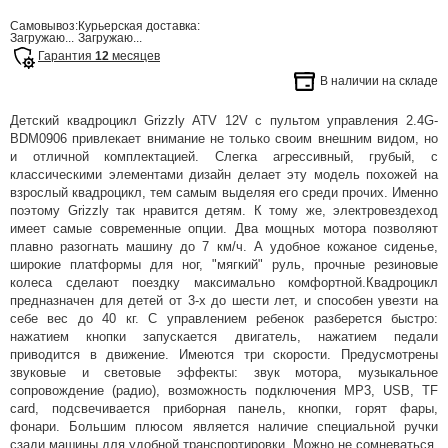
Самовывоз:
Курьерская доставка:
Загружаю...
Загружаю...
Гарантия
12
месяцев
В наличии на складе
Детский квадроцикл Grizzly ATV 12V с пультом управления 2.4G-
BDM0906 привлекает внимание не только своим внешним видом, но
и отличной комплектацией. Слегка агрессивный, грубый, с
классическими элементами дизайн делает эту модель похожей на
взрослый квадроцикл, тем самым выделяя его среди прочих. Именно
поэтому Grizzly так нравится детям. К тому же, электровездеход
имеет самые современные опции. Два мощных мотора позволяют
плавно разогнать машину до 7 км/ч. А удобное кожаное сиденье,
широкие платформы для ног, "мягкий" руль, прочные резиновые
колеса сделают поездку максимально комфортной.Квадроцикл
предназначен для детей от 3-х до шести лет, и способен увезти на
себе вес до 40 кг. С управлением ребенок разберется быстро:
нажатием кнопки запускается двигатель, нажатием педали
приводится в движение. Имеются три скорости. Предусмотрены
звуковые и световые эффекты: звук мотора, музыкальное
сопровождение (радио), возможность подключения MP3, USB, TF
card, подсвечивается приборная панель, кнопки, горят фары,
фонари. Большим плюсом является наличие специальной ручки
сзади машины для удобной транспортировки. Можно не сомневаться,