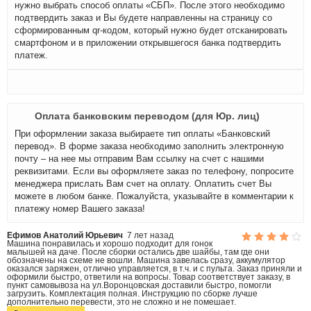
нужно выбрать способ оплаты «СБП». После этого необходимо
подтвердить заказ и Вы будете направленны на страницу со
сформированным qr-кодом, который нужно будет отсканировать
смартфоном и в приложении открывшегося банка подтвердить
платеж.
Оплата банковским переводом (для Юр. лиц)
При оформлении заказа выбираете тип оплаты «Банковский
перевод». В форме заказа необходимо заполнить электронную
почту – на нее мы отправим Вам ссылку на счет с нашими
реквизитами. Если вы оформляете заказ по телефону, попросите
менеджера прислать Вам счет на оплату. Оплатить счет Вы
можете в любом банке. Пожалуйста, указывайте в комментарии к
платежу номер Вашего заказа!
Ефимов Анатолий Юрьевич
7 лет назад
Машина понравилась и хорошо подходит для гонок
малышей на даче. После сборки остались две шайбы, там где они
обозначены на схеме не вошли. Машина завелась сразу, аккумулятор
оказался заряжен, отлично управляется, в т.ч. и с пульта. Заказ приняли и
оформили быстро, ответили на вопросы. Товар соответствует заказу, в
пункт самовывоза на ул.Воронцовская доставили быстро, помогли
загрузить. Комплектация полная. Инструкцию по сборке лучше
дополнительно перевести, это не сложно и не помешает.