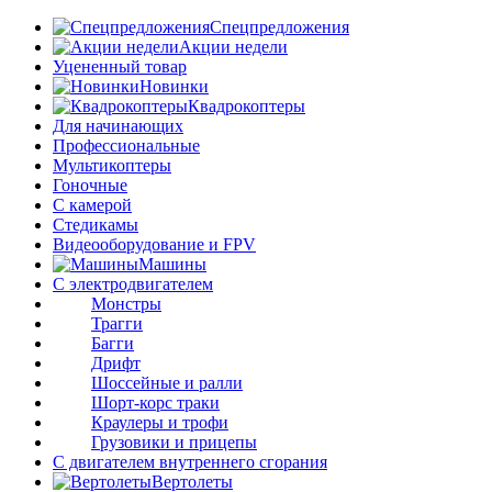
Спецпредложения
Акции недели
Уцененный товар
Новинки
Квадрокоптеры
Для начинающих
Профессиональные
Мультикоптеры
Гоночные
C камерой
Стедикамы
Видеооборудование и FPV
Машины
С электродвигателем
Монстры
Трагги
Багги
Дрифт
Шоссейные и ралли
Шорт-корс траки
Краулеры и трофи
Грузовики и прицепы
С двигателем внутреннего сгорания
Вертолеты