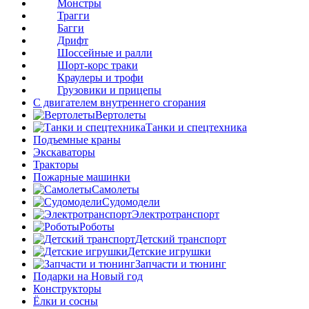
Монстры
Трагги
Багги
Дрифт
Шоссейные и ралли
Шорт-корс траки
Краулеры и трофи
Грузовики и прицепы
С двигателем внутреннего сгорания
Вертолеты
Танки и спецтехника
Подъемные краны
Экскаваторы
Тракторы
Пожарные машинки
Самолеты
Судомодели
Электротранспорт
Роботы
Детский транспорт
Детские игрушки
Запчасти и тюнинг
Подарки на Новый год
Конструкторы
Ёлки и сосны