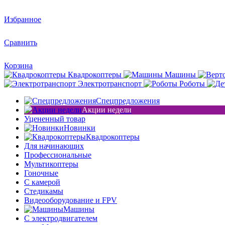
Избранное
Сравнить
Корзина
Квадрокоптеры
Машины
Электротранспорт
Роботы
Спецпредложения
Акции недели
Уцененный товар
Новинки
Квадрокоптеры
Для начинающих
Профессиональные
Мультикоптеры
Гоночные
C камерой
Стедикамы
Видеооборудование и FPV
Машины
С электродвигателем