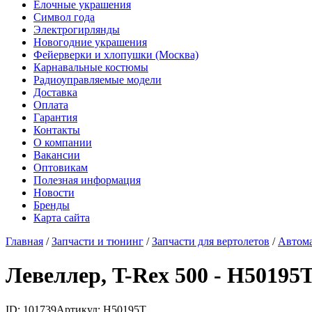
Елочные украшения
Символ года
Электрогирлянды
Новогодние украшения
Фейерверки и хлопушки (Москва)
Карнавальные костюмы
Радиоуправляемые модели
Доставка
Оплата
Гарантия
Контакты
О компании
Вакансии
Оптовикам
Полезная информация
Новости
Бренды
Карта сайта
Главная
/
Запчасти и тюнинг
/
Запчасти для вертолетов
/
Автома
Левеллер, T-Rex 500 - H50195
ID: 101739
Артикул: H50195T