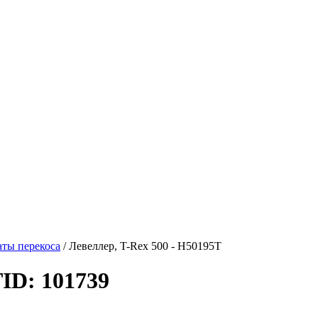
ты перекоса
/
Левеллер, T-Rex 500 - H50195T
T
ID: 101739