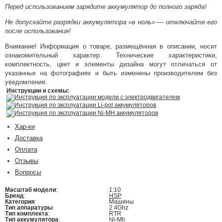
Перед использованием зарядите аккумулятор до полного заряда!
Не допускайте разрядки аккумулятора «в ноль» — отключайте его
после использования!
Внимание! Информация о товаре, размещённая в описании, носит
ознакомительный характер. Технические характеристики,
комплектность, цвет и элементы дизайна могут отличаться от
указанных на фотографиях и быть изменены производителем без
уведомления.
Инструкции и схемы:
Инструкция по эксплуатации модели с электродвигателем
Инструкция по эксплуатации Li-pol аккумуляторов
Инструкция по эксплуатации Ni-MH аккумуляторов
Хар-ки
Доставка
Оплата
Отзывы
Вопросы
Масштаб модели
:
1:10
Бренд
:
HSP
Категория
:
Машины
Тип аппаратуры
:
2.4Ghz
Тип комплекта
:
RTR
Тип аккумулятора
:
Ni-Mh