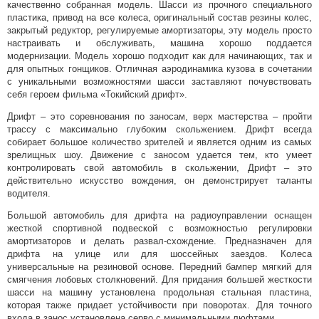
качественно собранная модель. Шасси из прочного специального
пластика, привод на все колеса, оригинальный состав резины колес,
закрытый редуктор, регулируемые амортизаторы, эту модель просто
настраивать и обслуживать, машина хорошо поддается
модернизации. Модель хорошо подходит как для начинающих, так и
для опытных гонщиков. Отличная аэродинамика кузова в сочетании
с уникальными возможностями шасси заставляют почувствовать
себя героем фильма «Токийский дрифт».
Дрифт – это соревнования по заносам, верх мастерства – пройти
трассу с максимально глубоким скольжением. Дрифт всегда
собирает большое количество зрителей и является одним из самых
зрелищных шоу. Движение с заносом удается тем, кто умеет
контролировать свой автомобиль в скольжении, Дрифт – это
действительно искусство вождения, он демонстрирует таланты
водителя.
Большой автомобиль для дрифта на радиоуправлении оснащен
жесткой спортивной подвеской с возможностью регулировки
амортизаторов и делать развал-схождение. Предназначен для
дрифта на улице или для шоссейных заездов. Колеса
универсальные на резиновой основе. Передний бампер мягкий для
смягчения лобовых столкновений. Для придания большей жесткости
шасси на машину установлена продольная стальная пластина,
которая также придает устойчивости при поворотах. Для точного
входа в занос установлена серво с минимальными люфтами.