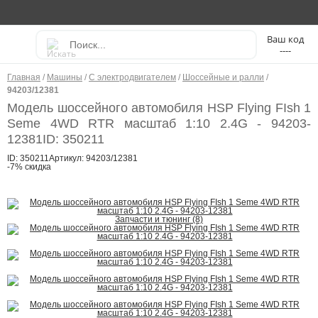
----
Главная
/
Машины
/
С электродвигателем
/
Шоссейные и ралли
/
94203/12381
Модель шоссейного автомобиля HSP Flying FIsh 1
Seme 4WD RTR масштаб 1:10 2.4G - 94203-
12381
ID: 350211
ID: 350211
Артикул: 94203/12381
-7% скидка
Запчасти и тюнинг (8)