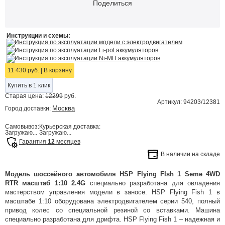
Поделиться
Инструкции и схемы:
Инструкция по эксплуатации модели с электродвигателем
Инструкция по эксплуатации Li-pol аккумуляторов
Инструкция по эксплуатации Ni-MH аккумуляторов
11 430 руб.
|
В корзину
Купить в 1 клик
Старая цена:
12299
руб.
Артикул: 94203/12381
Москва
Город доставки:
Самовывоз:
Курьерская доставка:
Загружаю...
Загружаю...
Гарантия
12
месяцев
В наличии на складе
Модель шоссейного автомобиля HSP Flying FIsh 1 Seme 4WD
RTR масштаб 1:10 2.4G
специально разработана для овладения
мастерством управления модели в заносе. HSP Flying Fish 1 в
масштабе 1:10 оборудована электродвигателем серии 540, полный
привод колес со специальной резиной со вставками. Машина
специально разработана для дрифта. HSP Flying Fish 1 – надежная и