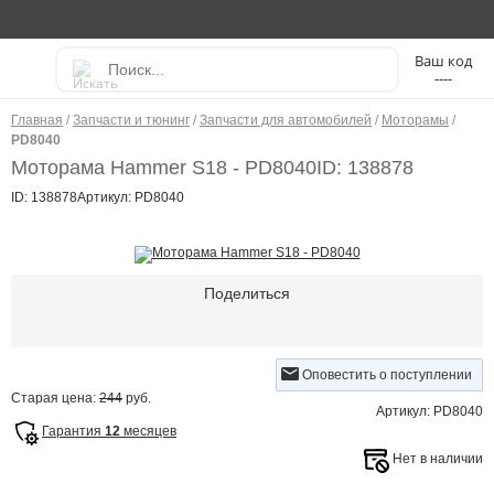
----
Главная
/
Запчасти и тюнинг
/
Запчасти для автомобилей
/
Моторамы
/
PD8040
Моторама Hammer S18 - PD8040
ID: 138878
ID: 138878
Артикул: PD8040
Поделиться
Оповестить о поступлении
Старая цена:
244
руб.
Артикул: PD8040
Гарантия
12
месяцев
Нет в наличии