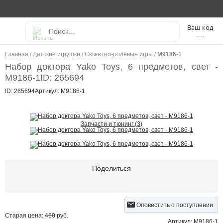
----
Главная
/
Детские игрушки
/
Сюжетно-ролевые игры
/
M9186-1
Набор доктора Yako Toys, 6 предметов, свет -
M9186-1
ID: 265694
ID: 265694
Артикул: M9186-1
Запчасти и тюнинг (3)
Поделиться
Оповестить о поступлении
Старая цена:
460
руб.
Артикул: M9186-1