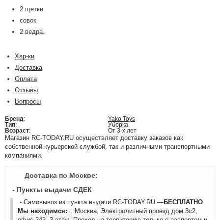
2 щетки
совок
2 ведра.
Хар-ки
Доставка
Оплата
Отзывы
Вопросы
Бренд
:
Yako Toys
Тип
:
Уборка
Возраст
:
От 3-х лет
Магазин RC-TODAY.RU осуществляет доставку заказов как
собственной курьерской службой, так и различными транспортными
компаниями.
Доставка по Москве:
- Пункты выдачи СДЕК
- Самовывоз из пункта выдачи RC-TODAY.RU —
БЕСПЛАТНО
Мы находимся:
г. Москва, Электролитный проезд дом 3с2,
офис 243, 3 этаж. Проход на территорию только с паспортом и