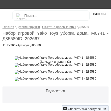
----
Главная
/
Детские игрушки
/
Сюжетно-ролевые игры
/
Д85580
Набор игровой Yako Toys уборка дома, М6741 -
Д85580
ID: 292667
ID: 292667
Артикул: Д85580
Запчасти и тюнинг (3)
Поделиться
Оповестить о поступлении