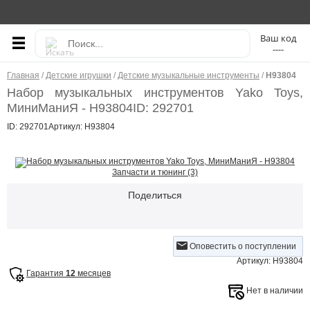
----
Главная
/
Детские игрушки
/
Детские музыкальные инструменты
/
Н93804
Набор музыкальных инструментов Yako Toys,
МиниМаниЯ - Н93804
ID: 292701
ID: 292701
Артикул: Н93804
Запчасти и тюнинг (3)
Поделиться
Оповестить о поступлении
Артикул: Н93804
Гарантия
12
месяцев
Нет в наличии