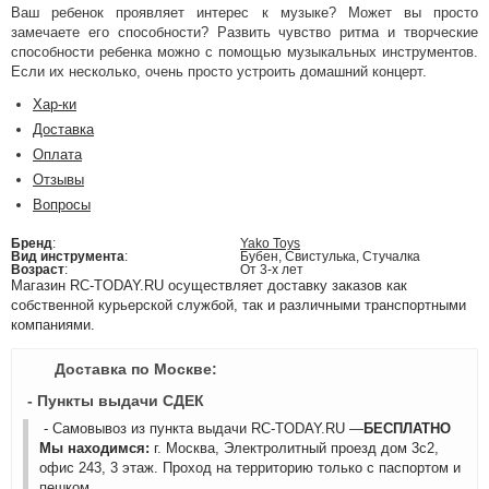
Ваш ребенок проявляет интерес к музыке? Может вы просто
замечаете его способности? Развить чувство ритма и творческие
способности ребенка можно с помощью музыкальных инструментов.
Если их несколько, очень просто устроить домашний концерт.
Хар-ки
Доставка
Оплата
Отзывы
Вопросы
Бренд
:
Yako Toys
Вид инструмента
:
Бубен, Свистулька, Стучалка
Возраст
:
От 3-х лет
Магазин RC-TODAY.RU осуществляет доставку заказов как
собственной курьерской службой, так и различными транспортными
компаниями.
Доставка по Москве:
- Пункты выдачи СДЕК
- Самовывоз из пункта выдачи RC-TODAY.RU —
БЕСПЛАТНО
Мы находимся:
г. Москва, Электролитный проезд дом 3с2,
офис 243, 3 этаж. Проход на территорию только с паспортом и
пешком.