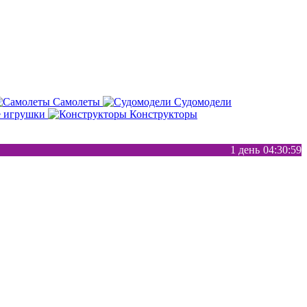
Самолеты
Судомодели
е игрушки
Конструкторы
1 день
04
30
58