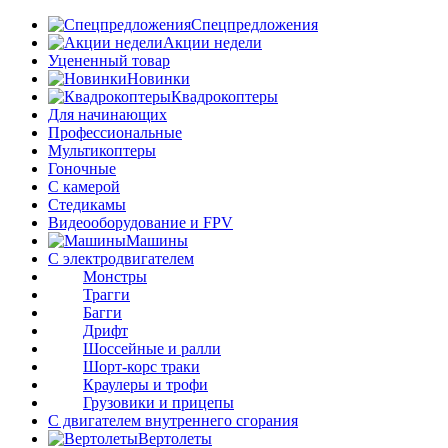
Спецпредложения
Акции недели
Уцененный товар
Новинки
Квадрокоптеры
Для начинающих
Профессиональные
Мультикоптеры
Гоночные
C камерой
Стедикамы
Видеооборудование и FPV
Машины
С электродвигателем
Монстры
Трагги
Багги
Дрифт
Шоссейные и ралли
Шорт-корс траки
Краулеры и трофи
Грузовики и прицепы
С двигателем внутреннего сгорания
Вертолеты