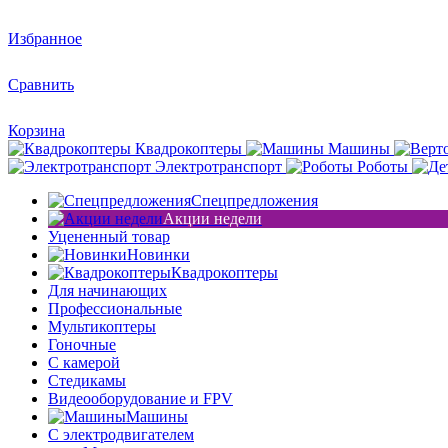
Избранное
Сравнить
Корзина
Квадрокоптеры
Машины
Электротранспорт
Роботы
Спецпредложения
Акции недели
Уцененный товар
Новинки
Квадрокоптеры
Для начинающих
Профессиональные
Мультикоптеры
Гоночные
C камерой
Стедикамы
Видеооборудование и FPV
Машины
С электродвигателем