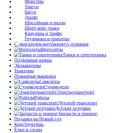
Монстры
Трагги
Багги
Дрифт
Шоссейные и ралли
Шорт-корс траки
Краулеры и трофи
Грузовики и прицепы
С двигателем внутреннего сгорания
Вертолеты
Танки и спецтехника
Подъемные краны
Экскаваторы
Тракторы
Пожарные машинки
Самолеты
Судомодели
Электротранспорт
Роботы
Детский транспорт
Детские игрушки
Запчасти и тюнинг
Подарки на Новый год
Конструкторы
Ёлки и сосны