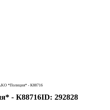
AKO *Полиция* - К88716
* - К88716
ID: 292828