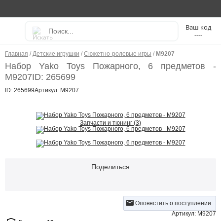
----
Главная
/
Детские игрушки
/
Сюжетно-ролевые игры
/
M9207
Набор Yako Toys Пожарного, 6 предметов -
M9207
ID: 265699
ID: 265699
Артикул: M9207
Запчасти и тюнинг (3)
Поделиться
Оповестить о поступлении
Артикул: M9207