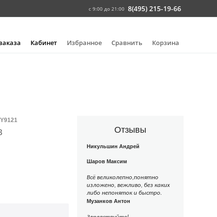
8(495) 215-19-66
с 9:00 до 21:00
 заказа
Кабинет
Избранное
Сравнить
Корзина
 Y9121
Отзывы
3
Никульшин Андрей
Шаров Максим
Всё великолепно,понятно
изложено, вежливо, без каких
либо непоняток и быстро.
Музанков Антон