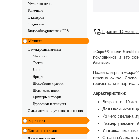
Мультикоптеры
Гоночные
C камерой
Стедикамы
Видеооборудование и FPV
Гарантия
12
месяце
Машины
С электродвигателем
«Скрэббл» или Scrabbl
Монстры
поклонников и это со
близкими.
Трагги
Багги
Правила игры в «Скрэбб
Дрифт
игровых очках. Слова 
Шоссейные и ралли
горизонтали и вертикал
Шорт-корс траки
Характеристики:
Краулеры и трофи
Возраст: от 10 лет
Грузовики и прицепы
Для мальчиков и д
С двигателем внутреннего сгорания
Из чего сделана иг
Вертолеты
Размер упаковки: 9 
Упаковка: пластма
Танки и спецтехника
Страна обладатель