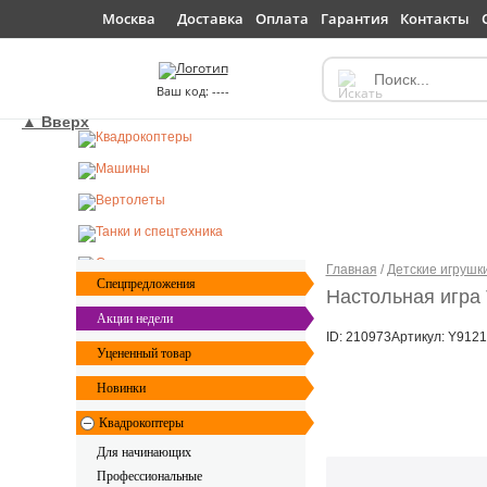
Доставка
Оплата
Гарантия
Контакты
Москва
----
▲ Вверх
Главная
/
Детские игрушк
Спецпредложения
Настольная игра T
Акции недели
ID: 210973
Артикул: Y9121
Уцененный товар
Новинки
Квадрокоптеры
Для начинающих
Профессиональные