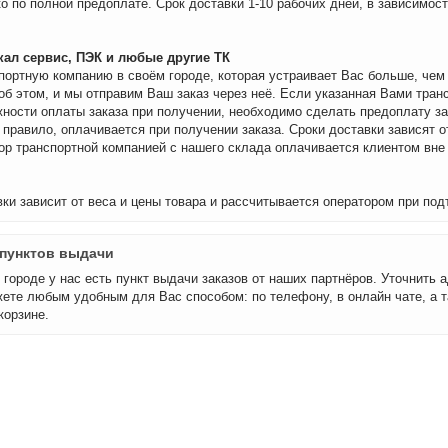
о по полной предоплате. Срок доставки 1-10 рабочих дней, в зависимос
ал сервис, ПЭК и любые другие ТК
портную компанию в своём городе, которая устраивает Вас больше, че
об этом, и мы отправим Ваш заказ через неё. Если указанная Вами тран
ности оплаты заказа при получении, необходимо сделать предоплату за
 правило, оплачивается при получении заказа. Сроки доставки зависят о
бор транспортной компанией с нашего склада оплачивается клиентом вне
ки зависит от веса и цены товара и рассчитывается оператором при под
пунктов выдачи
городе у нас есть пункт выдачи заказов от наших партнёров. Уточнить а
ете любым удобным для Вас способом: по телефону, в онлайн чате, а т
корзине.