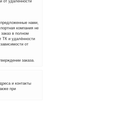
ти от удалённости
м предложенные нами,
спортная компания не
 заказ в полном
т ТК и удалённости
 зависимости от
тверждении заказа.
дреса и контакты
акже при