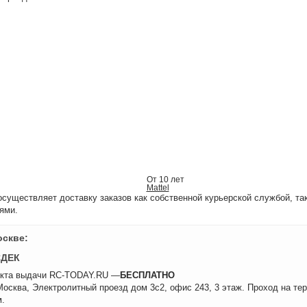
От 10 лет
Mattel
уществляет доставку заказов как собственной курьерской службой, та
ями.
оскве:
СДЕК
нкта выдачи RC-TODAY.RU —
БЕСПЛАТНО
 Москва, Электролитный проезд дом 3с2, офис 243, 3 этаж. Проход на те
.