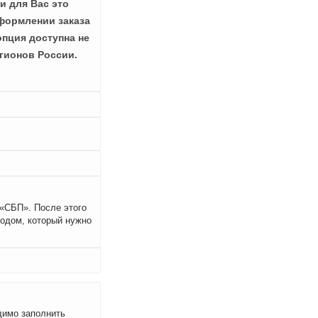
и для Вас это
формлении заказа
опция доступна не
гионов России.
 «СБП». После этого
кодом, который нужно
димо заполнить