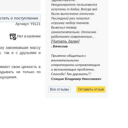
Здравствуйте!
Неоднократно пользовался
услугами rs-today. Всегда всё
было выполнено отлично.
стить о поступлении
Последний раз покупал
игрушку набор танков.
Артикул: Y9121
Вывозил товар
самостоятельно. Отлично
Нет в наличии
работают современные...
[Читать далее]
. Вячеслав
зу завоевавшая массу
, так и с друзьями и
Приятно общаться с
внимательными
операторами.исправляющим
 имеют свою ценность в
и возникающие проблемы.
ладывать не только по
Спасибо! Так держать!!!
 ощущения.
Спицын Владимир Николаевич
Все отзывы
Оставить отзыв