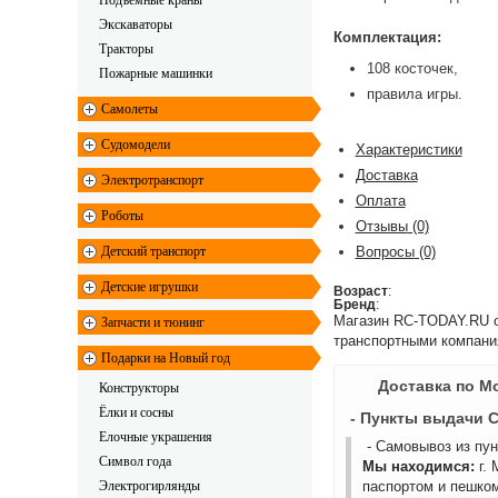
Подъемные краны
Экскаваторы
Комплектация:
Тракторы
108 косточек,
Пожарные машинки
правила игры.
Самолеты
Судомодели
Характеристики
Доставка
Электротранспорт
Оплата
Роботы
Отзывы
(0)
Детский транспорт
Вопросы
(0)
Детские игрушки
Возраст
:
Бренд
:
Магазин RC-TODAY.RU ос
Запчасти и тюнинг
транспортными компани
Подарки на Новый год
Доставка по М
Конструкторы
Ёлки и сосны
- Пункты выдачи 
Елочные украшения
- Самовывоз из пу
Символ года
Мы находимся:
г.
Электрогирлянды
паспортом и пешком