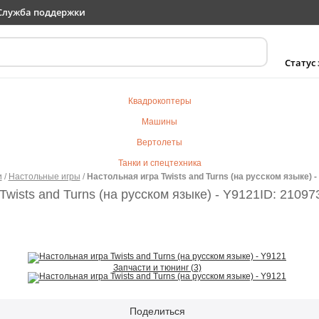
Служба поддержки
Статус
Квадрокоптеры
Машины
Вертолеты
Танки и спецтехника
и
/
Настольные игры
/
Настольная игра Twists and Turns (на русском языке) -
Самолеты
wists and Turns (на русском языке) - Y9121
ID: 21097
Судомодели
Электротранспорт
Роботы
Детский транспорт
Запчасти и тюнинг (3)
Детские игрушки
Конструкторы
Поделиться