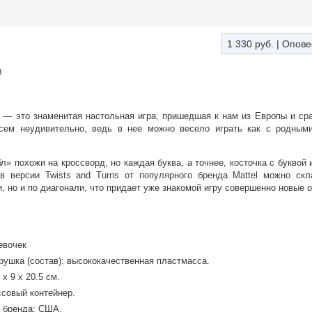
1 330 руб.
|
Опове
в
e — это знаменитая настольная игра
пришедшая к нам из Европы и сра
,
всем неудивительно, ведь в нее можно весело играть как с родными
л» похожи на кроссворд, но каждая буква, а точнее, косточка с буквой
в версии Twists and Turns от популярного бренда Mattel можно ск
и, но и по диагонали, что придает уже знакомой игру совершенно новые
евочек
рушка (состав): высококачественная пластмасса.
х 9 х 20.5 см.
ссовый контейнер.
 бренда: США.