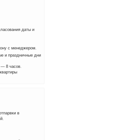
ласования даты и
фону с менеджером.
ые и праздничные дни
 — 8 часов.
 квартиры
отпарвки в
й.