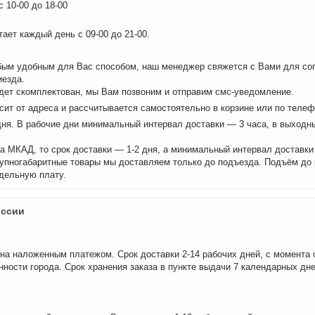
 10-00 до 18-00
ает каждый день с 09-00 до 21-00.
бым удобным для Вас способом, наш менеджер свяжется с Вами для сог
иезда.
удет скомплектован, мы Вам позвоним и отправим смс-уведомление.
сит от адреса и рассчитывается самостоятельно в корзине или по теле
дня. В рабочие дни минимальный интервал доставки — 3 часа, в выходн
а МКАД, то срок доставки — 1-2 дня, а минимальный интервал доставки
рупногабаритные товары мы доставляем только до подъезда. Подъём до
дельную плату.
оссии
на наложенным платежом. Срок доставки 2-14 рабочих дней, с момента 
нности города. Срок хранения заказа в пункте выдачи 7 календарных дне