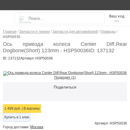
----
Главная
/
Запчасти и тюнинг
/
Запчасти для автомобилей
/
Приводы
/
HSP50036
Ось привода колеса Center Diff.Rear
Dogbone(Short) 123mm - HSP50036
ID: 137132
ID: 137132
Артикул: HSP50036
Подходит (1)
Поделиться
1 499 руб.
|
В корзину
Купить в 1 клик
Артикул: HSP50036
Москва
Город доставки: