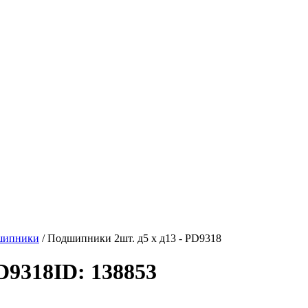
шипники
/
Подшипники 2шт. д5 х д13 - PD9318
D9318
ID: 138853