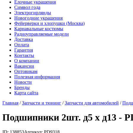
Елочные украшения
Символ года
Электрогирлянды
Новогодние украшения
Фейерверки и хлопушки (Москва)
Карнавальные костюмы
Радиоуправляемые модели
Доставка
Оплата
Гарантия
Контакты
О компании
Вакансии
Оптовикам
Полезная информация
Новости
Бренды
Карта сайта
Главная
/
Запчасти и тюнинг
/
Запчасти для автомобилей
/
Под
Подшипники 2шт. д5 х д13 - P
ID: 138853
Артикул: PD9318