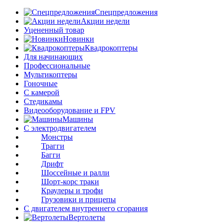
Спецпредложения
Акции недели
Уцененный товар
Новинки
Квадрокоптеры
Для начинающих
Профессиональные
Мультикоптеры
Гоночные
C камерой
Стедикамы
Видеооборудование и FPV
Машины
С электродвигателем
Монстры
Трагги
Багги
Дрифт
Шоссейные и ралли
Шорт-корс траки
Краулеры и трофи
Грузовики и прицепы
С двигателем внутреннего сгорания
Вертолеты