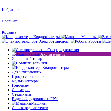
Избранное
Сравнить
Корзина
Квадрокоптеры
Машины
Электротранспорт
Роботы
Спецпредложения
Акции недели
Уцененный товар
Новинки
Квадрокоптеры
Для начинающих
Профессиональные
Мультикоптеры
Гоночные
C камерой
Стедикамы
Видеооборудование и FPV
Машины
С электродвигателем