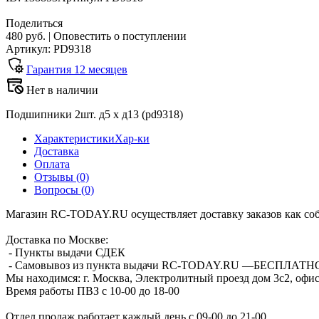
Поделиться
480 руб.
|
Оповестить о поступлении
Артикул: PD9318
Гарантия
12
месяцев
Нет в наличии
Подшипники 2шт. д5 х д13 (pd9318)
Характеристики
Хар-ки
Доставка
Оплата
Отзывы
(0)
Вопросы
(0)
Магазин RC-TODAY.RU осуществляет доставку заказов как соб
Доставка по Москве:
- Пункты выдачи СДЕК
- Самовывоз из пункта выдачи RC-TODAY.RU —
БЕСПЛАТН
Мы находимся:
г. Москва, Электролитный проезд дом 3с2, офис
Время работы ПВЗ с 10-00 до 18-00
Отдел продаж работает каждый день с 09-00 до 21-00.