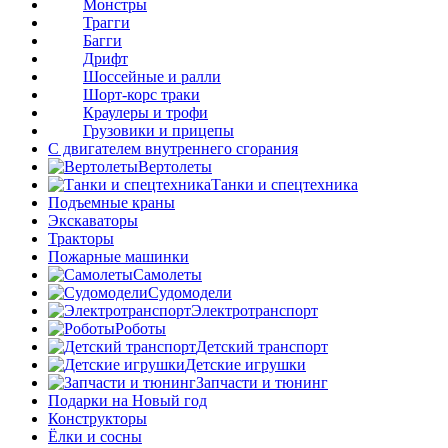
Монстры
Трагги
Багги
Дрифт
Шоссейные и ралли
Шорт-корс траки
Краулеры и трофи
Грузовики и прицепы
С двигателем внутреннего сгорания
Вертолеты
Танки и спецтехника
Подъемные краны
Экскаваторы
Тракторы
Пожарные машинки
Самолеты
Судомодели
Электротранспорт
Роботы
Детский транспорт
Детские игрушки
Запчасти и тюнинг
Подарки на Новый год
Конструкторы
Ёлки и сосны